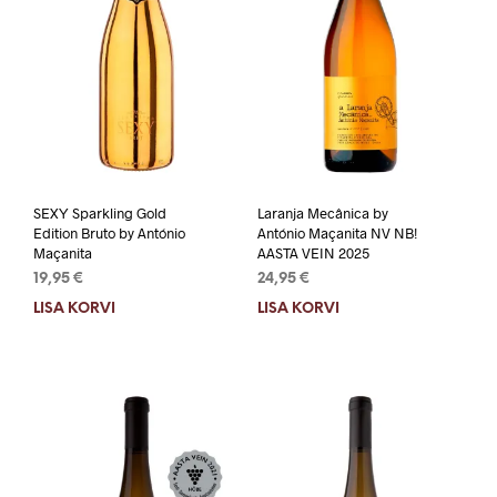
SEXY Sparkling Gold
Laranja Mecânica by
Edition Bruto by António
António Maçanita NV NB!
Maçanita
AASTA VEIN 2025
19,95
€
24,95
€
LISA KORVI
LISA KORVI