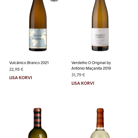
Vulcânico Branco 2021
Verdelho O Original by
António Maçanita 2019
22,95
€
31,79
€
LISA KORVI
LISA KORVI