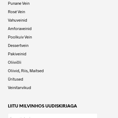
Punane Vein
Rosé Vein
Vahuveinid
Amforaveinid
Poolkuiv Vein
Dessertvein
Pakiveinid
Oliiviõli
Oliivid, Riis, Maitsed
Üritused
Veinitarvikud
LIITU MILVINHOS UUDISKIRJAGA