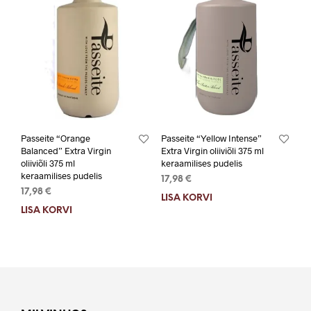
Passeite “Orange
Passeite “Yellow Intense”
Balanced” Extra Virgin
Extra Virgin oliiviõli 375 ml
oliiviõli 375 ml
keraamilises pudelis
keraamilises pudelis
17,98
€
17,98
€
LISA KORVI
LISA KORVI