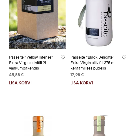
Passeite “Yellow Intense”
Passeite “Black Delicate”
Extra Virgin oliiviõli 2L
Extra Virgin oliiviõli 375 ml
vaakumpakendis
keraamilises pudelis
45,88
€
17,98
€
LISA KORVI
LISA KORVI