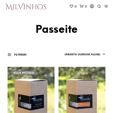
0
0
Passeite
JÄRJESTA UUDSUSE ALUSEL
FILTREERI
VÄLJA MÜÜDUD