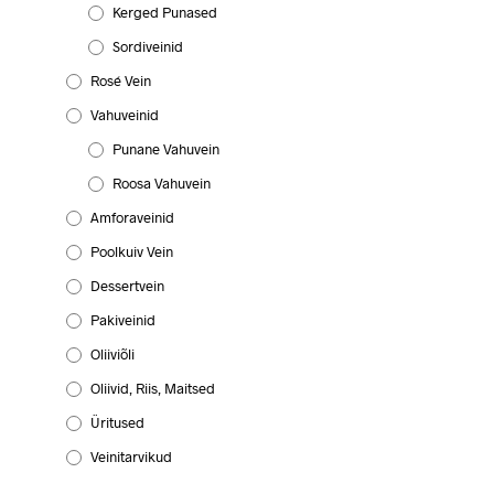
Kerged Punased
Sordiveinid
Rosé Vein
Vahuveinid
Punane Vahuvein
Roosa Vahuvein
Amforaveinid
Poolkuiv Vein
Dessertvein
Pakiveinid
Oliiviõli
Oliivid, Riis, Maitsed
Üritused
Veinitarvikud