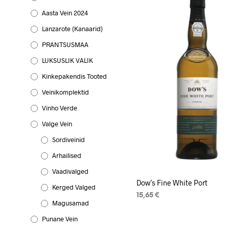
Aasta Vein 2024
Lanzarote (Kanaarid)
PRANTSUSMAA
LUKSUSLIK VALIK
Kinkepakendis Tooted
Veinikomplektid
Vinho Verde
Valge Vein
Sordiveinid
Arhailised
Vaadivalged
Dow’s Fine White Port
Kerged Valged
15,65
€
Magusamad
LISA KORVI
Punane Vein