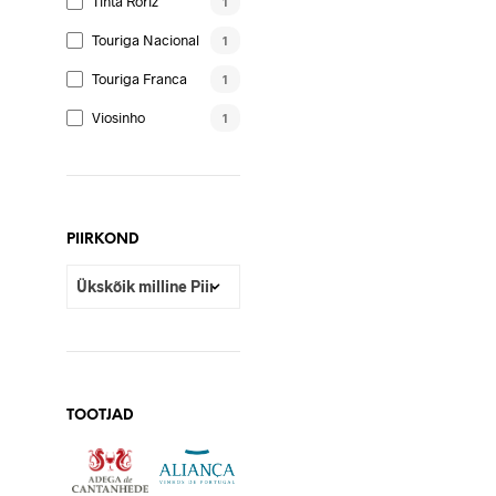
Tinta Roriz
1
Touriga Nacional
1
Touriga Franca
1
Viosinho
1
PIIRKOND
TOOTJAD