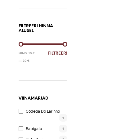
FILTREERI HINNA
ALUSEL
MINIMAALNE
MAKSIMAALNE
FILTREERI
HIND:
10 €
HIND
HIND
—
20 €
VIINAMARJAD
Códega Do Larinho
1
Rabigato
1