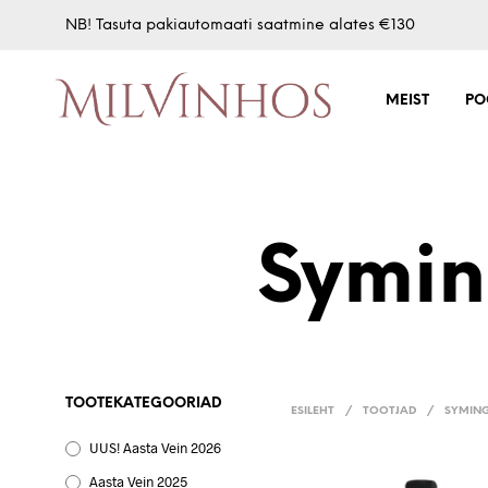
NB! Tasuta pakiautomaati saatmine alates €130
MEIST
PO
Symin
TOOTEKATEGOORIAD
ESILEHT
/
TOOTJAD
/
SYMING
UUS! Aasta Vein 2026
Aasta Vein 2025