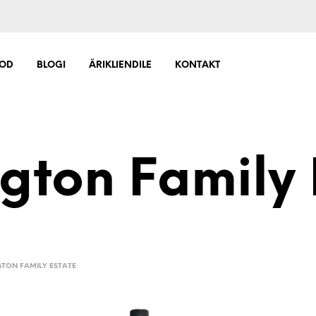
OD
BLOGI
ÄRIKLIENDILE
KONTAKT
gton Family 
TON FAMILY ESTATE