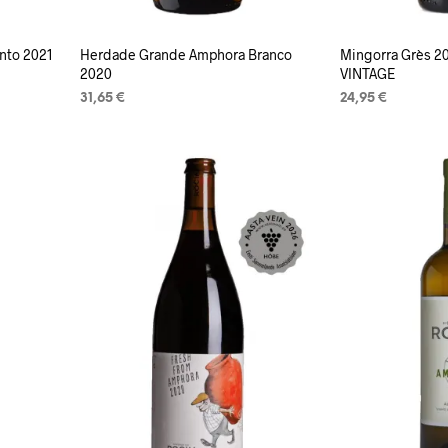
nto 2021
Herdade Grande Amphora Branco
Mingorra Grès 2
2020
VINTAGE
31,65
€
24,95
€
LISA KORVI
LOE EDASI