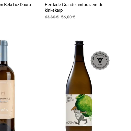
m Bela Luz Douro
Herdade Grande amforaveinide
kinkekarp
Algne
Current
63,30
€
56,00
€
hind
price
LISA KORVI
oli:
is:
63,30 €.
56,00 €.