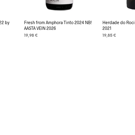
22 by
Fresh from Amphora Tinto 2024 NB!
Herdade do Roc
AASTA VEIN 2026
2021
19,98
€
19,85
€
LISA KORVI
LISA KORVI