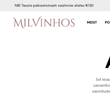
NB! Tasuta pakiautomaati saatmine alates €130
MEIST
PO
Siit le
saviamfor
savinõudes