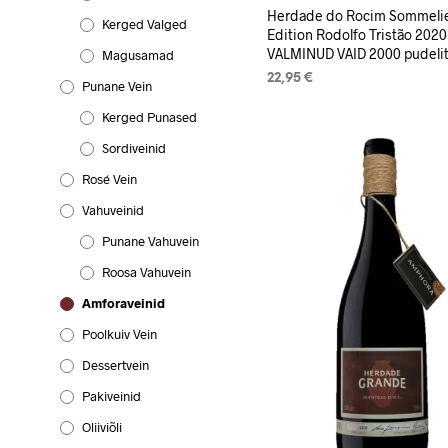
Herdade do Rocim Sommeli
Kerged Valged
Edition Rodolfo Tristão 2020
VALMINUD VAID 2000 pudeli
Magusamad
22,95
€
Punane Vein
LOE EDASI
Kerged Punased
Sordiveinid
Rosé Vein
Vahuveinid
Punane Vahuvein
Roosa Vahuvein
Amforaveinid
Poolkuiv Vein
Dessertvein
Pakiveinid
Oliiviõli