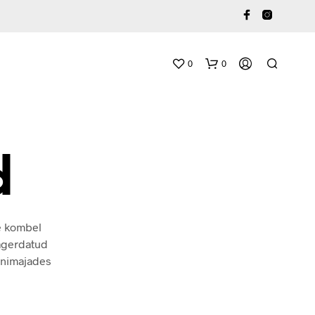
0
0
d
e kombel
O
aagerdatud
S
einimajades
T
U
K
O
R