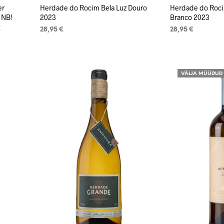
er
Herdade do Rocim Bela Luz Douro
Herdade do Roci
 NB!
2023
Branco 2023
t
28,95
€
28,95
€
LISA KORVI
LISA KORVI
VÄLJA MÜÜDUD