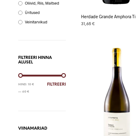
Oliivid, Riis, Maitsed
Üritused
Herdade Grande Amphora Ti
Veinitarvikud
31,65
€
LISA KORVI
FILTREERI HINNA
ALUSEL
MINIMAALNE
MAKSIMAALNE
FILTREERI
HIND:
10 €
HIND
HIND
—
60 €
VIINAMARJAD