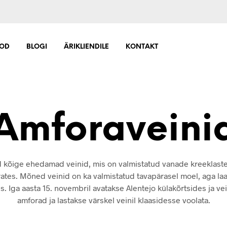
OD
BLOGI
ÄRIKLIENDILE
KONTAKT
Amforaveini
iad kõige ehedamad veinid, mis on valmistatud vanade kreeklast
ates. Mõned veinid on ka valmistatud tavapärasel moel, aga l
. Iga aasta 15. novembril avatakse Alentejo külakõrtsides ja v
amforad ja lastakse värskel veinil klaasidesse voolata.