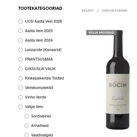
TOOTEKATEGOORIAD
ESILEHT
/
AMFORAVEINID
UUS! Aasta Vein 2026
Aasta Vein 2025
VÄLJA MÜÜDUD
Aasta Vein 2024
Lanzarote (Kanaarid)
PRANTSUSMAA
LUKSUSLIK VALIK
Kinkepakendis Tooted
Veinikomplektid
Vinho Verde
Valge Vein
Sordiveinid
Arhailised
Vaadivalged