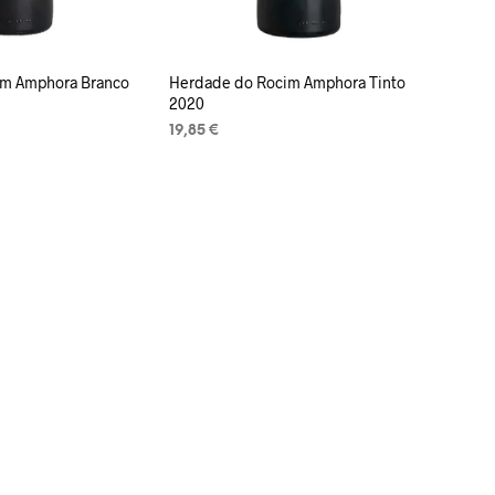
im Amphora Branco
Herdade do Rocim Amphora Tinto
2020
19,85
€
LISA KORVI