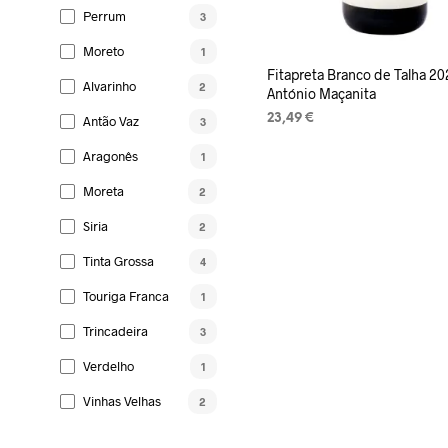
Perrum
3
Moreto
1
Fitapreta Branco de Talha 20
Alvarinho
2
António Maçanita
23,49
€
Antão Vaz
3
LISA KORVI
Aragonês
1
Moreta
2
Siria
2
Tinta Grossa
4
Touriga Franca
1
Trincadeira
3
Verdelho
1
Vinhas Velhas
2