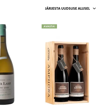
V
I
JÄRJESTA UUDSUSE ALUSEL
S
E
I
AVASTA!
O
L
E
T
O
O
T
E
I
D
.