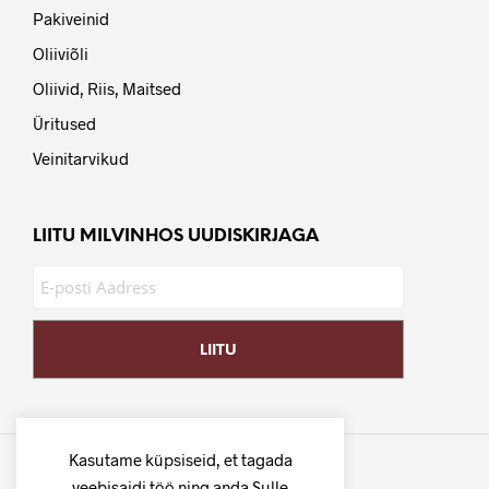
Pakiveinid
Oliiviõli
Oliivid, Riis, Maitsed
Üritused
Veinitarvikud
LIITU MILVINHOS UUDISKIRJAGA
Kasutame küpsiseid, et tagada
veebisaidi töö ning anda Sulle