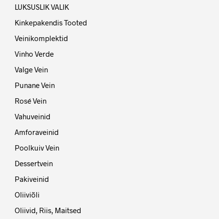
LUKSUSLIK VALIK
Kinkepakendis Tooted
Veinikomplektid
Vinho Verde
Valge Vein
Punane Vein
Rosé Vein
Vahuveinid
Amforaveinid
Poolkuiv Vein
Dessertvein
Pakiveinid
Oliiviõli
Oliivid, Riis, Maitsed