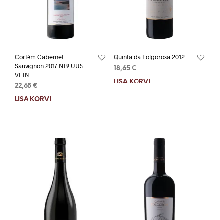
Cortém Cabernet
Quinta da Folgorosa 2012
Sauvignon 2017 NB! UUS
18,65
€
VEIN
LISA KORVI
22,65
€
LISA KORVI