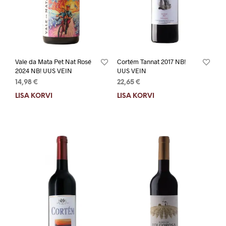
Vale da Mata Pet Nat Rosé
Cortém Tannat 2017 NB!
2024 NB! UUS VEIN
UUS VEIN
14,98
€
22,65
€
LISA KORVI
LISA KORVI