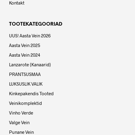
7,69
€
32,79
€
LISA KORVI
LISA KORVI