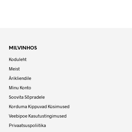
Dona Ermelinda Branco
2024 NB! UUS VINTAGE
9,98
€
25,98
€
LISA KORVI
LISA KORVI