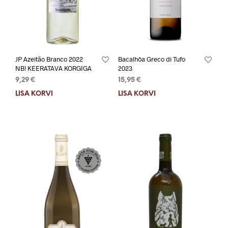
JP Azeitão Branco 2022
Bacalhôa Greco di Tufo
NB! KEERATAVA KORGIGA
2023
9,29
€
15,95
€
LISA KORVI
LISA KORVI