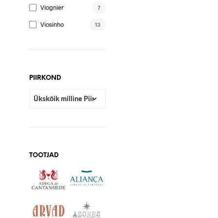
Viognier
7
Herdade do Rocim Verdelho
Viosinho
13
15,95
€
LISA KORVI
PIIRKOND
TOOTJAD