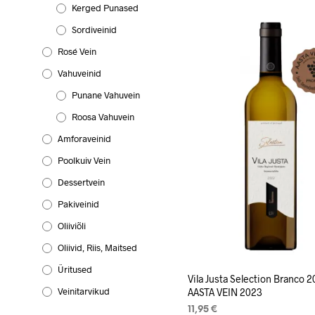
Kerged Punased
Sordiveinid
Rosé Vein
Vahuveinid
Punane Vahuvein
Roosa Vahuvein
Amforaveinid
Poolkuiv Vein
Dessertvein
Pakiveinid
Oliiviõli
Oliivid, Riis, Maitsed
Üritused
Vila Justa Selection Branco 
Veinitarvikud
AASTA VEIN 2023
11,95
€