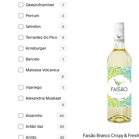
Gewürztraminer
1
LISA KORVI
Perrum
3
Sémillon
5
Terrantez Do Pico
4
Arnsburger
1
Barcelo
1
Malvasia Volcanica
2
Vijariego
1
Alexandria Muskaat
5
Alvarinho
20
Antão Vaz
26
Faisão Branco Crispy & Fres
Arinto
65