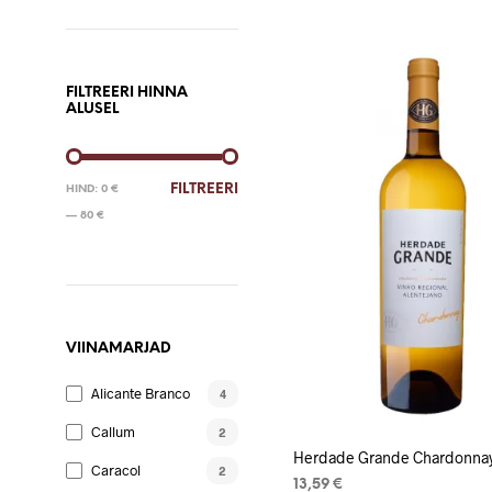
LISA KORVI
FILTREERI HINNA
ALUSEL
MINIMAALNE
MAKSIMAALNE
FILTREERI
HIND:
0 €
HIND
HIND
—
80 €
VIINAMARJAD
Alicante Branco
4
Callum
2
Herdade Grande Chardonna
Caracol
2
13,59
€