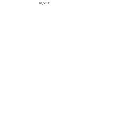
18,95
€
LOE EDASI