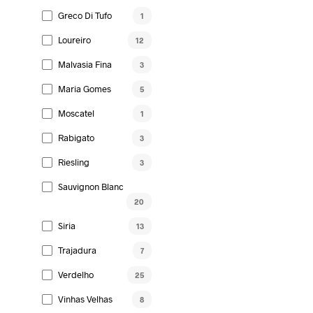
Herdade Grande Antão Vaz B
Greco Di Tufo
1
2022 NB! AASTA VEIN 2023
13,59
€
Loureiro
12
LISA KORVI
Malvasia Fina
3
Maria Gomes
5
Moscatel
1
Rabigato
3
Riesling
3
Sauvignon Blanc
20
Siria
13
Trajadura
7
Verdelho
25
Vinhas Velhas
8