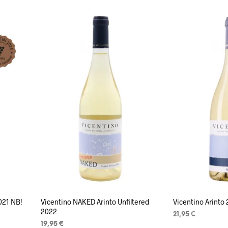
2021 NB!
Vicentino NAKED Arinto Unfiltered
Vicentino Arinto
2022
21,95
€
19,95
€