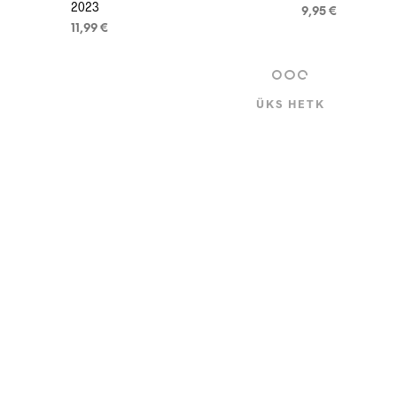
2023
9,95
€
11,99
€
LISA KORVI
LISA KORVI
VÄLJA MÜÜDUD