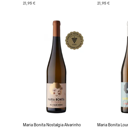
21,95
€
21,95
€
LOE EDASI
LISA KORVI
h
Maria Bonita Nostalgia Alvarinho
Maria Bonita Lou