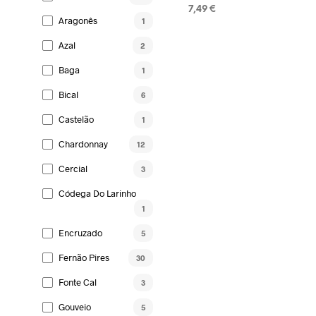
7,49
€
Aragonês
1
LISA KORVI
Azal
2
Baga
1
Bical
6
Castelão
1
Chardonnay
12
Cercial
3
Códega Do Larinho
1
Encruzado
5
Fernão Pires
30
Fonte Cal
3
Gouveio
5