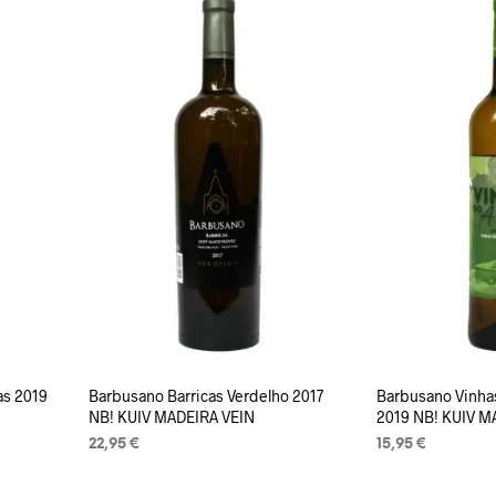
as 2019
Barbusano Barricas Verdelho 2017
Barbusano Vinha
S
NB! KUIV MADEIRA VEIN
2019 NB! KUIV M
22,95
€
15,95
€
LISA KORVI
LISA KORVI