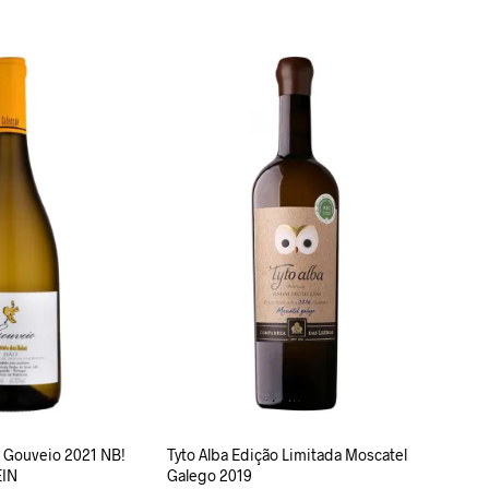
LISA KORVI
s Gouveio 2021 NB!
Tyto Alba Edição Limitada Moscatel
EIN
Galego 2019