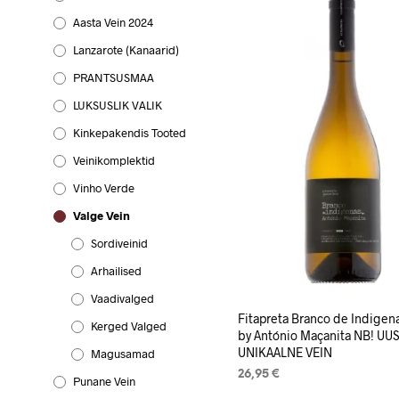
Aasta Vein 2024
Lanzarote (Kanaarid)
PRANTSUSMAA
LUKSUSLIK VALIK
Kinkepakendis Tooted
Veinikomplektid
Vinho Verde
Valge Vein
Sordiveinid
Arhailised
Vaadivalged
Fitapreta Branco de Indigen
Kerged Valged
by António Maçanita NB! UU
UNIKAALNE VEIN
Magusamad
26,95
€
Punane Vein
LISA KORVI