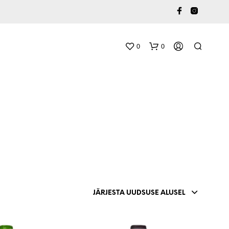
0
0
O
S
T
JÄRJESTA UUDSUSE ALUSEL
U
K
O
R