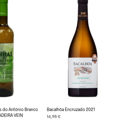
V
I
S
E
I
O
L
E
T
O
O
T
E
I
D
.
s do António Branco
Bacalhôa Encruzado 2021
ADEIRA VEIN
16,95
€
LISA KORVI