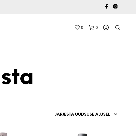
0
0
sta
O
S
T
JÄRJESTA UUDSUSE ALUSEL
U
K
O
R