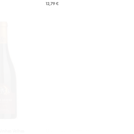
12,79
€
LISA KORVI
Vinhas Velhas
Maria Papoila Vinho Verde