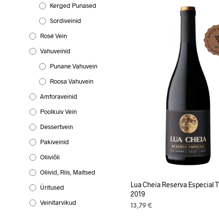
Kerged Punased
Sordiveinid
Rosé Vein
Vahuveinid
Punane Vahuvein
Roosa Vahuvein
Amforaveinid
Poolkuiv Vein
Dessertvein
Pakiveinid
Oliiviõli
Oliivid, Riis, Maitsed
Lua Cheia Reserva Especial T
Üritused
2019
Veinitarvikud
13,79
€