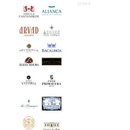
27,50
€
LISA KORVI