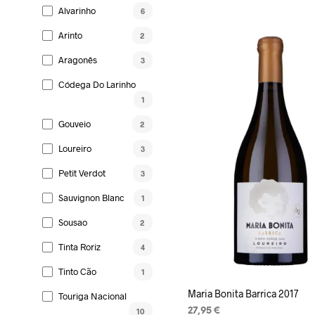
Alvarinho
6
LISA KORVI
Arinto
2
Aragonês
3
Códega Do Larinho
1
Gouveio
2
Loureiro
3
Petit Verdot
3
Sauvignon Blanc
1
Sousao
2
Tinta Roriz
4
Tinto Cão
1
Maria Bonita Barrica 2017
Touriga Nacional
27,95
€
10