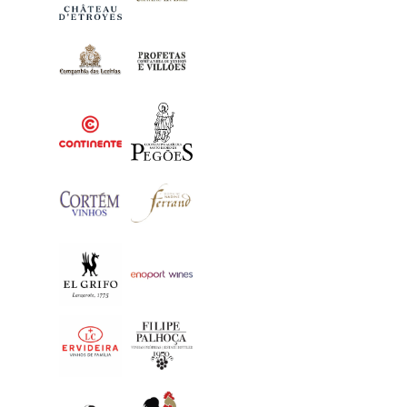
Maria Papoila Sauvignon Bla
12,39
€
LISA KORVI