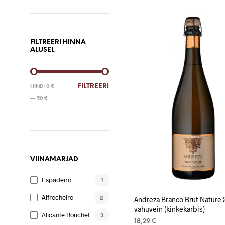
LISA KORVI
FILTREERI HINNA
ALUSEL
MINIMAALNE
MAKSIMAALNE
FILTREERI
HIND:
0 €
HIND
HIND
—
50 €
VIINAMARJAD
Espadeiro
1
Alfrocheiro
2
Andreza Branco Brut Nature 
vahuvein (kinkekarbis)
Alicante Bouchet
3
18,29
€