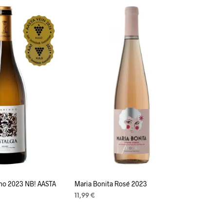
nho 2023 NB! AASTA
Maria Bonita Rosé 2023
11,99
€
LISA KORVI