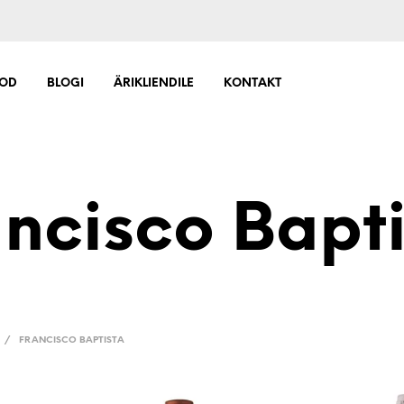
OD
BLOGI
ÄRIKLIENDILE
KONTAKT
ncisco Bapti
/
FRANCISCO BAPTISTA