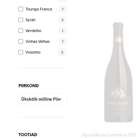
LISA KORVI
Touriga Franca
7
Syrah
3
Verdelho
1
Vinhas Velhas
7
Viosinho
2
PIIRKOND
Águia Moura Garrafeira 2011
TOOTJAD