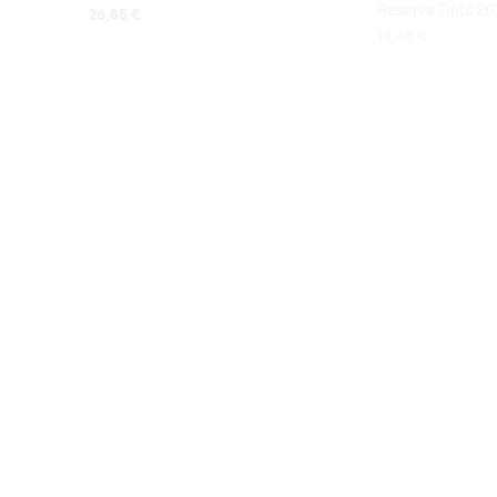
Reserva Tinto 20
26,85
€
14,65
€
LISA KORVI
LISA KORVI