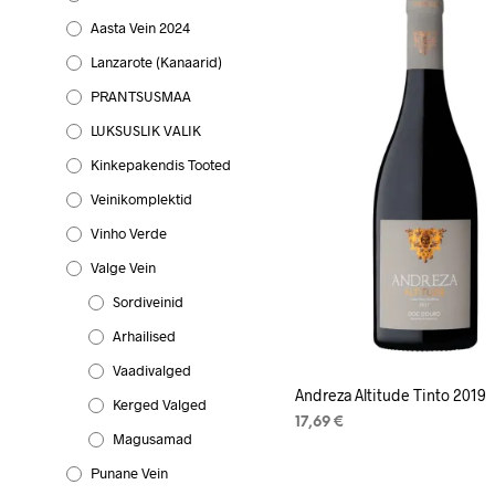
Aasta Vein 2024
Lanzarote (Kanaarid)
PRANTSUSMAA
LUKSUSLIK VALIK
Kinkepakendis Tooted
Veinikomplektid
Vinho Verde
Valge Vein
Sordiveinid
Arhailised
Vaadivalged
Andreza Altitude Tinto 2019
Kerged Valged
17,69
€
Magusamad
LISA KORVI
Punane Vein