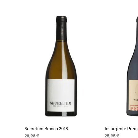
LISA KORVI
LISA KORVI
Secretum Branco 2018
Insurgente Prem
28,98
€
25,95
€