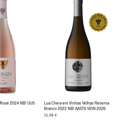
V
I
S
E
I
O
L
E
T
O
O
T
E
I
D
.
 Rosé 2024 NB! UUS
Lua Cheia em Vinhas Velhas Reserva
Branco 2022 NB! AASTA VEIN 2026
13,98
€
LISA KORVI