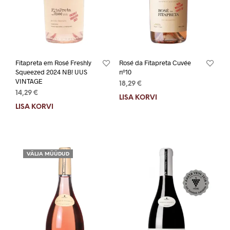
Fitapreta em Rosé Freshly
Rosé da Fitapreta Cuvée
Squeezed 2024 NB! UUS
nº10
VINTAGE
18,29
€
14,29
€
LISA KORVI
LISA KORVI
VÄLJA MÜÜDUD