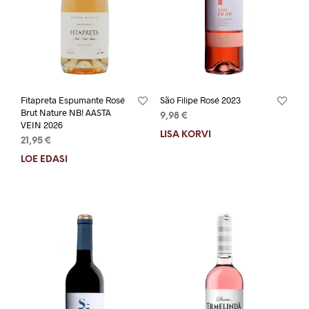
Fitapreta Espumante Rosé
São Filipe Rosé 2023
Brut Nature NB! AASTA
9,98
€
VEIN 2026
LISA KORVI
21,95
€
LOE EDASI