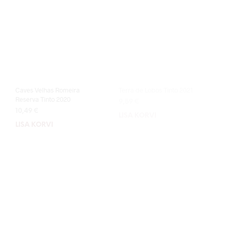
Caves Velhas Romeira
Terra de Lobos Tinto 2021
Reserva Tinto 2020
9,59
€
10,49
€
LISA KORVI
LISA KORVI