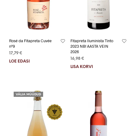
Rosé da Fitapreta Cuvée
Fitapreta Iluminista Tinto
nº9
2023 NB! AASTA VEIN
2026
17,79
€
16,98
€
LOE EDASI
LISA KORVI
VÄLJA MÜÜDUD