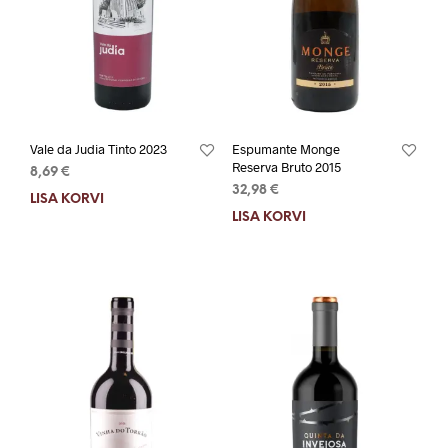
Vale da Judia Tinto 2023
Espumante Monge
Reserva Bruto 2015
8,69
€
32,98
€
LISA KORVI
LISA KORVI