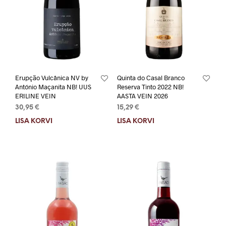
Erupção Vulcânica NV by
Quinta do Casal Branco
António Maçanita NB! UUS
Reserva Tinto 2022 NB!
ERILINE VEIN
AASTA VEIN 2026
30,95
€
15,29
€
LISA KORVI
LISA KORVI