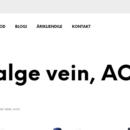
OD
BLOGI
ÄRIKLIENDILE
KONTAKT
alge vein, A
GE VEIN, AOC