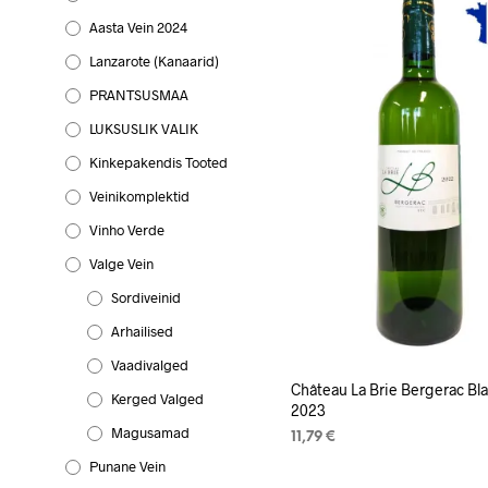
Aasta Vein 2024
Lanzarote (Kanaarid)
PRANTSUSMAA
LUKSUSLIK VALIK
Kinkepakendis Tooted
Veinikomplektid
Vinho Verde
Valge Vein
Sordiveinid
Arhailised
Vaadivalged
Château La Brie Bergerac Bl
Kerged Valged
2023
Magusamad
11,79
€
Punane Vein
LISA KORVI