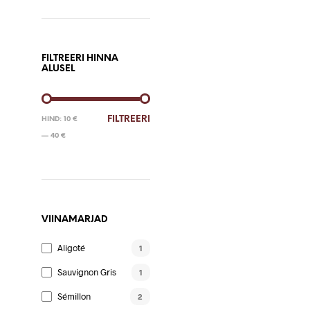
LOE EDASI
FILTREERI HINNA
ALUSEL
MINIMAALNE
MAKSIMAALNE
FILTREERI
HIND:
10 €
HIND
HIND
—
40 €
VIINAMARJAD
Aligoté
1
Sauvignon Gris
1
Sémillon
2