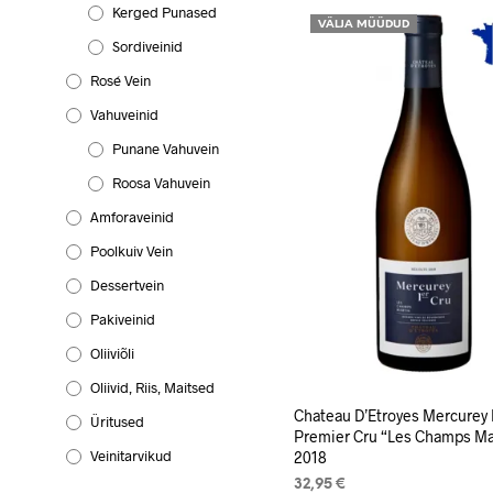
Kerged Punased
VÄLJA MÜÜDUD
Sordiveinid
Rosé Vein
Vahuveinid
Punane Vahuvein
Roosa Vahuvein
Amforaveinid
Poolkuiv Vein
Dessertvein
Pakiveinid
Oliiviõli
Oliivid, Riis, Maitsed
Chateau D’Etroyes Mercurey 
Üritused
Premier Cru “Les Champs Ma
Veinitarvikud
2018
32,95
€