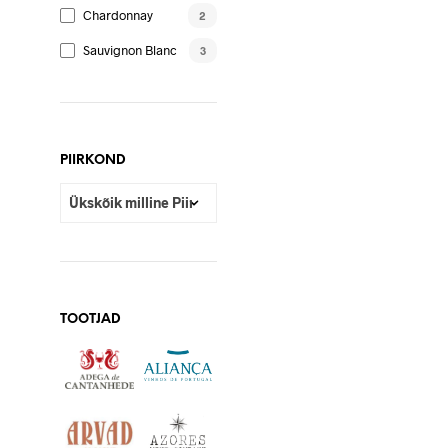
Chardonnay
2
Sauvignon Blanc
3
PIIRKOND
TOOTJAD