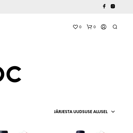
0
0
OC
O
S
T
JÄRJESTA UUDSUSE ALUSEL
U
K
O
R