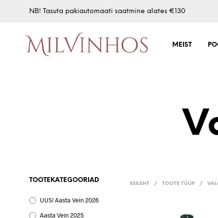
NB! Tasuta pakiautomaati saatmine alates €130
MEIST
PO
V
TOOTEKATEGOORIAD
ESILEHT
/
TOOTE TÜÜP
/
VAL
UUS! Aasta Vein 2026
Aasta Vein 2025