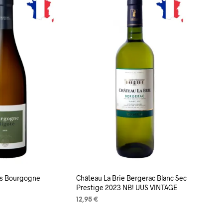
V
I
S
E
I
O
L
E
T
O
O
T
E
I
D
.
es Bourgogne
Château La Brie Bergerac Blanc Sec
Prestige 2023 NB! UUS VINTAGE
12,95
€
LISA KORVI