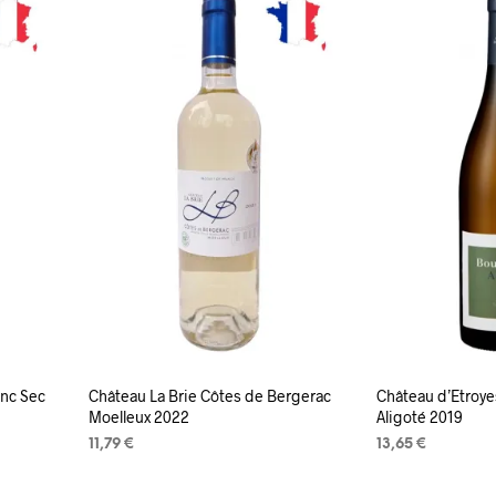
anc Sec
Château La Brie Côtes de Bergerac
Château d’Etroy
Moelleux 2022
Aligoté 2019
11,79
€
13,65
€
LISA KORVI
LISA KORVI