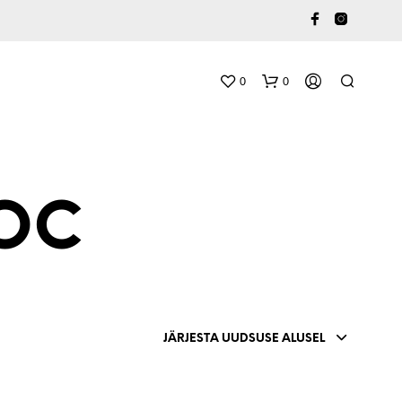
0
0
AOC
O
S
T
JÄRJESTA UUDSUSE ALUSEL
U
K
O
R