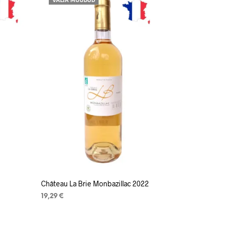
VÄLJA MÜÜDUD
Château La Brie Monbazillac 2022
)
19,29
€
LOE EDASI