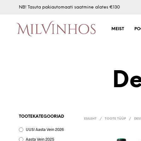
NB! Tasuta pakiautomaati saatmine alates €130
MEIST
PO
De
TOOTEKATEGOORIAD
ESILEHT
/
TOOTE TÜÜP
/
DES
UUS! Aasta Vein 2026
Aasta Vein 2025