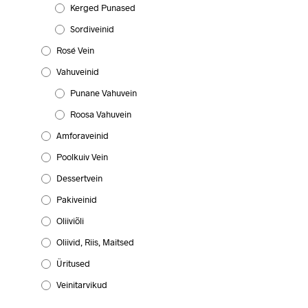
Kerged Punased
Sordiveinid
Rosé Vein
Vahuveinid
Punane Vahuvein
Roosa Vahuvein
Amforaveinid
Poolkuiv Vein
Dessertvein
Pakiveinid
Oliiviõli
Oliivid, Riis, Maitsed
Üritused
Veinitarvikud