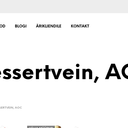
OD
BLOGI
ÄRIKLIENDILE
KONTAKT
ssertvein, 
SERTVEIN, AOC