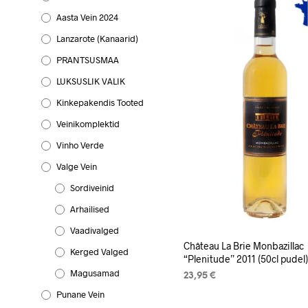
Aasta Vein 2024
Lanzarote (Kanaarid)
PRANTSUSMAA
LUKSUSLIK VALIK
Kinkepakendis Tooted
Veinikomplektid
Vinho Verde
Valge Vein
Sordiveinid
Arhailised
Vaadivalged
Château La Brie Monbazillac
Kerged Valged
“Plenitude” 2011 (50cl pudel
Magusamad
23,95
€
Punane Vein
LISA KORVI