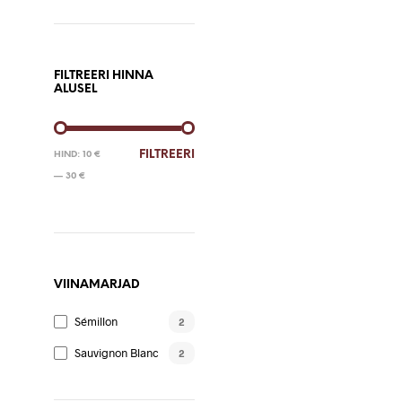
FILTREERI HINNA
ALUSEL
MINIMAALNE
MAKSIMAALNE
FILTREERI
HIND:
10 €
HIND
HIND
—
30 €
VIINAMARJAD
Sémillon
2
Sauvignon Blanc
2