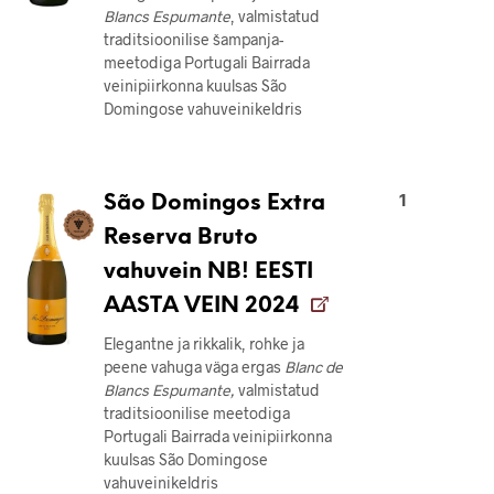
Blancs
Espumante
, valmistatud
traditsioonilise šampanja-
meetodiga Portugali Bairrada
veinipiirkonna kuulsas São
Domingose vahuveinikeldris
1
São Domingos Extra
Reserva Bruto
vahuvein NB! EESTI
AASTA VEIN 2024
Elegantne ja rikkalik, rohke ja
peene vahuga väga ergas
Blanc de
Blancs
Espumante,
valmistatud
traditsioonilise meetodiga
Portugali Bairrada veinipiirkonna
kuulsas São Domingose
vahuveinikeldris