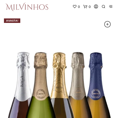
0
0
AVASTA!