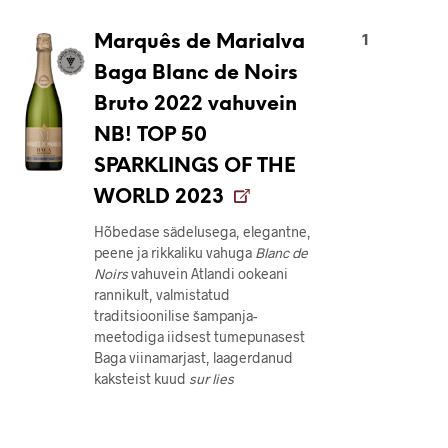
1
Marquês de Marialva
Baga Blanc de Noirs
Bruto 2022 vahuvein
NB! TOP 50
SPARKLINGS OF THE
WORLD 2023
Hõbedase sädelusega, elegantne,
peene ja rikkaliku vahuga
Blanc de
Noirs
vahuvein Atlandi ookeani
rannikult, valmistatud
traditsioonilise šampanja-
meetodiga iidsest tumepunasest
Baga viinamarjast, laagerdanud
kaksteist kuud
sur lies