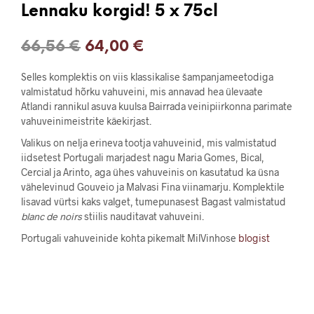
Lennaku korgid! 5 x 75cl
Algne
Current
66,56
€
64,00
€
hind
price
Selles komplektis on viis klassikalise šampanjameetodiga
oli:
is:
valmistatud hõrku vahuveini, mis annavad hea ülevaate
Atlandi rannikul asuva kuulsa Bairrada veinipiirkonna parimate
66,56 €.
64,00 €.
vahuveinimeistrite käekirjast.
Valikus on nelja erineva tootja vahuveinid, mis valmistatud
iidsetest Portugali marjadest nagu Maria Gomes, Bical,
Cercial ja Arinto, aga ühes vahuveinis on kasutatud ka üsna
vähelevinud Gouveio ja Malvasi Fina viinamarju. Komplektile
lisavad vürtsi kaks valget, tumepunasest Bagast valmistatud
blanc de noirs
stiilis nauditavat vahuveini.
Portugali vahuveinide kohta pikemalt MilVinhose
blogist