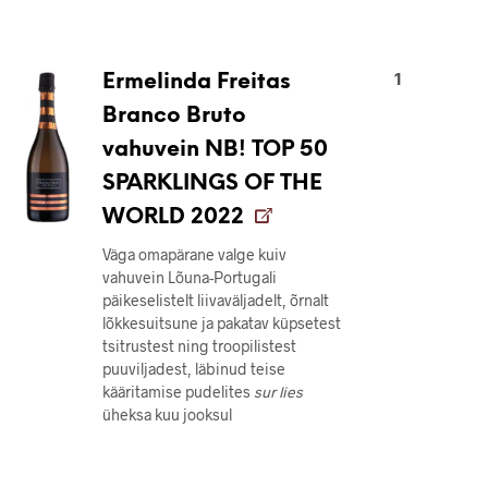
1
Ermelinda Freitas
Branco Bruto
vahuvein NB! TOP 50
SPARKLINGS OF THE
WORLD 2022
Väga omapärane valge kuiv
vahuvein Lõuna-Portugali
päikeselistelt liivaväljadelt, õrnalt
lõkkesuitsune ja pakatav küpsetest
tsitrustest ning troopilistest
puuviljadest, läbinud teise
kääritamise pudelites
sur lies
üheksa kuu jooksul