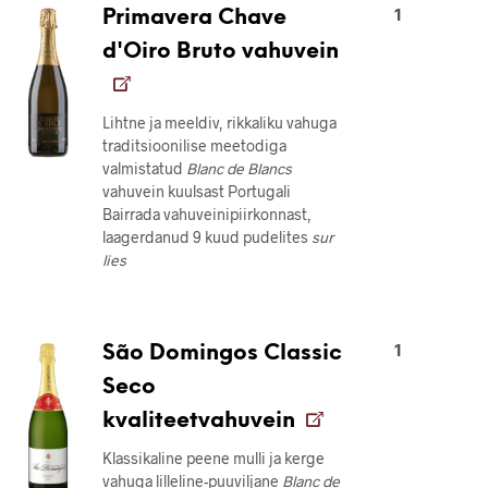
1
Primavera Chave
d'Oiro Bruto vahuvein
Lihtne ja meeldiv, rikkaliku vahuga
traditsioonilise meetodiga
valmistatud
Blanc de Blancs
vahuvein kuulsast Portugali
Bairrada vahuveinipiirkonnast,
laagerdanud 9 kuud pudelites
sur
lies
1
São Domingos Classic
Seco
kvaliteetvahuvein
Klassikaline peene mulli ja kerge
vahuga lilleline-puuviljane
Blanc de