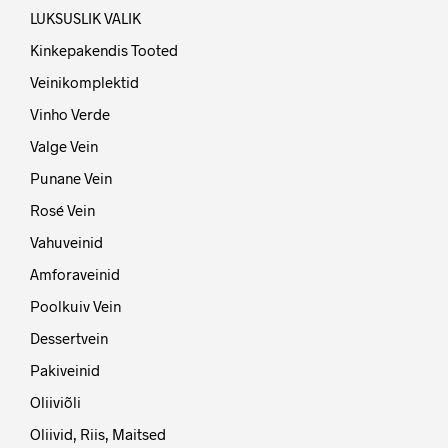
LUKSUSLIK VALIK
Kinkepakendis Tooted
Veinikomplektid
Vinho Verde
Valge Vein
Punane Vein
Rosé Vein
Vahuveinid
Amforaveinid
Poolkuiv Vein
Dessertvein
Pakiveinid
Oliiviõli
Oliivid, Riis, Maitsed