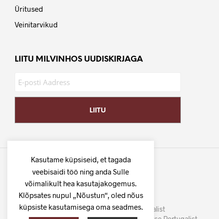
Üritused
Veinitarvikud
LIITU MILVINHOS UUDISKIRJAGA
Kasutame küpsiseid, et tagada
veebisaidi töö ning anda Sulle
võimalikult hea kasutajakogemus.
Klõpsates nupul „Nõustun“, oled nõus
küpsiste kasutamisega oma seadmes.
©
MilVinhos
- Tuhat veini Portugalist
Parima hinna ja kvaliteedi suhtega veinid otse Portugalist.