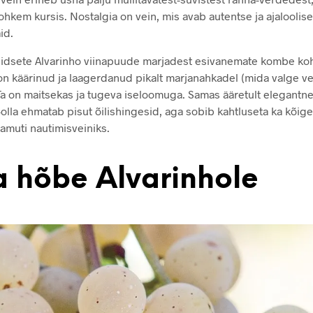
ohkem kursis. Nostalgia on vein, mis avab autentse ja ajaloolis
id.
 iidsete Alvarinho viinapuude marjadest esivanemate kombe koha
n käärinud ja laagerdanud pikalt marjanahkadel (mida valge vei
. Ta on maitsekas ja tugeva iseloomuga. Samas ääretult elegantne,
olla ehmatab pisut õilishingesid, aga sobib kahtluseta ka kõig
amuti nautimisveiniks.
a hõbe Alvarinhole