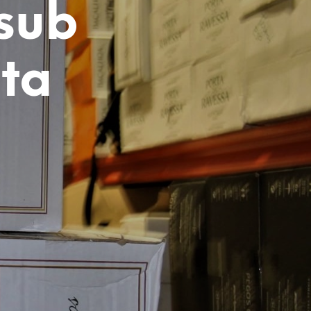
asub
V
I
S
E
sta
I
O
L
E
T
O
O
T
E
I
D
.