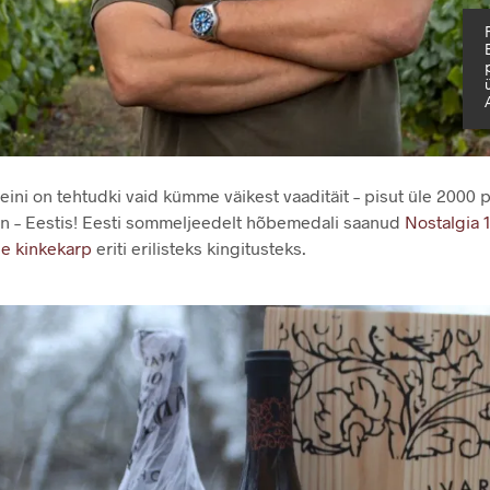
veini on tehtudki vaid kümme väikest vaaditäit – pisut üle 2000 
iin – Eestis! Eesti sommeljeedelt hõbemedali saanud
Nostalgia 
e kinkekarp
eriti erilisteks kingitusteks.