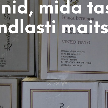
nid, mida t
ndlasti mait