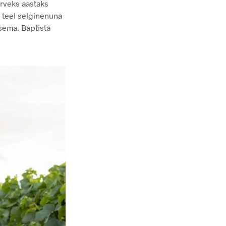
erveks aastaks
 teel selginenuna
psema. Baptista