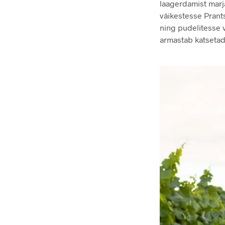
laagerdamist marj
väikestesse Pran
ning pudelitesse v
armastab katsetada