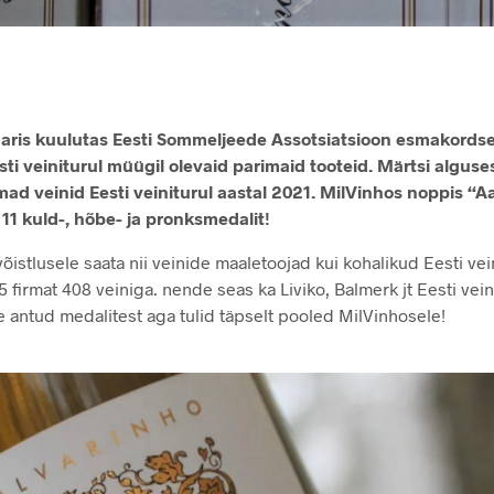
aris kuulutas Eesti Sommeljeede Assotsiatsioon esmakordsel
ti veiniturul müügil olevaid parimaid tooteid. Märtsi alguses
ad veinid Eesti veiniturul aastal 2021. MilVinhos noppis “A
 11 kuld-, hõbe- ja pronksmedalit!
õistlusele saata nii veinide maaletoojad kui kohalikud Eesti vei
5 firmat 408 veiniga. nende seas ka Liviko, Balmerk jt Eesti vein
e antud medalitest aga tulid täpselt pooled MilVinhosele!