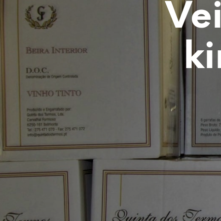
Vei
ki