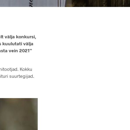
t välja konkursi,
 kuulutati välja
asta vein 2021”
nitootjad. Kokku
ituri suurtegijad.