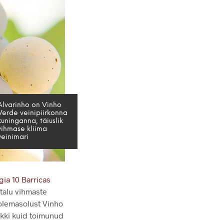
Alvarinho on Vinho
Verde veinipiirkonna
kuninganna, täiuslik
vihmase kliima
veinimari
gia 10 Barricas
talu vihmaste
 olemasolust Vinho
ikki kuid toimunud