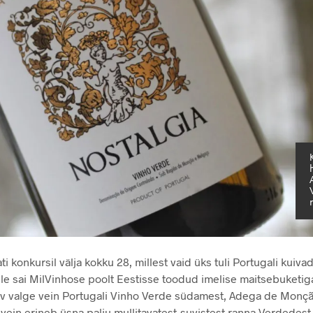
i konkursil välja kokku 28, millest vaid üks tuli Portugali kuiva
lle sai MilVinhose poolt Eestisse toodud imelise maitsebuketi
uiv valge vein Portugali Vinho Verde südamest, Adega de Monçã
 vein erineb üsna palju mullitavatest-suvistest ranna-Verdedest,