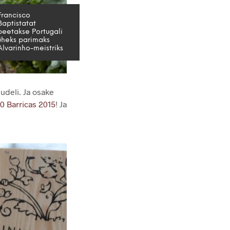
Francisco
Baptistatat
peetakse Portugali
üheks parimaks
Alvarinho-meistriks
pudeli. Ja osake
10 Barricas 2015
! Ja