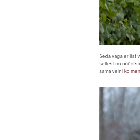
Seda väga erilist 
sellest on nüüd s
sama veini
kolmen