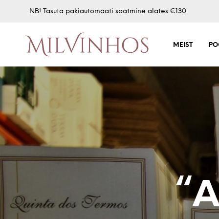
NB! Tasuta pakiautomaati saatmine alates €130
MEIST
PO
“A