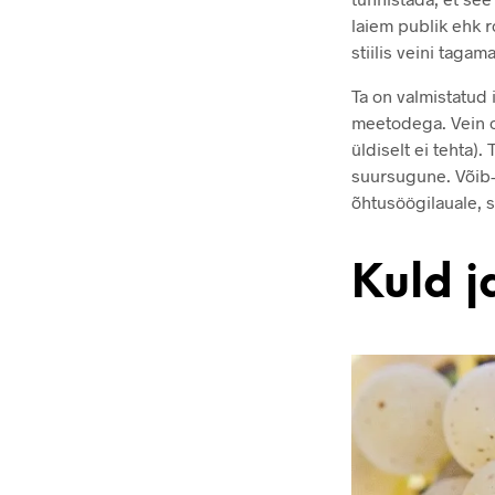
laiem publik ehk r
stiilis veini tagama
Ta on valmistatud
meetodega. Vein o
üldiselt ei tehta)
suursugune. Võib-
õhtusöögilauale, s
Kuld j