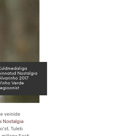
Kuldmedaliga
hinnatud Nostalgia
Alvarinho 2017
Vinho Verde
regioonist
de veinide
ga
Nostalgia
o’st. Tuleb
 millega Eesti