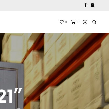
0
0
O
S
T
21”
U
K
O
R