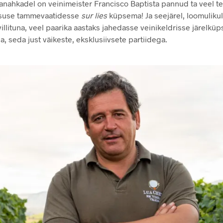
anahkadel on veinimeister Francisco Baptista pannud ta veel t
tsuse tammevaatidesse
sur lies
küpsema! Ja seejärel, loomulikul
illituna, veel paarika aastaks jahedasse veinikeldrisse järelkü
, seda just väikeste, eksklusiivsete partiidega.