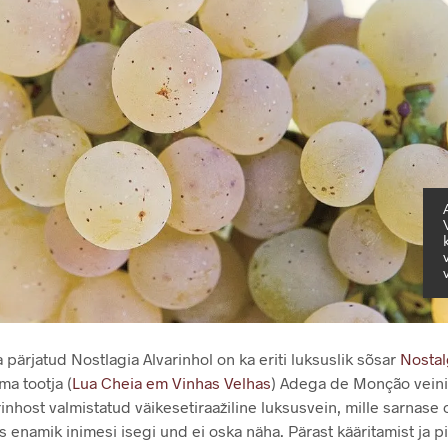
pärjatud Nostlagia Alvarinhol on ka eriti luksuslik sõsar
Nostal
ma tootja (
Lua Cheia em Vinhas Velhas
) Adega de Monção veini
nhost valmistatud väikesetiraažiline luksusvein, mille sarnase
 enamik inimesi isegi und ei oska näha. Pärast kääritamist ja p