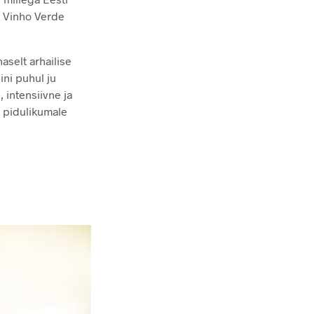
e Vinho Verde
selt arhailise
ni puhul ju
 intensiivne ja
e pidulikumale