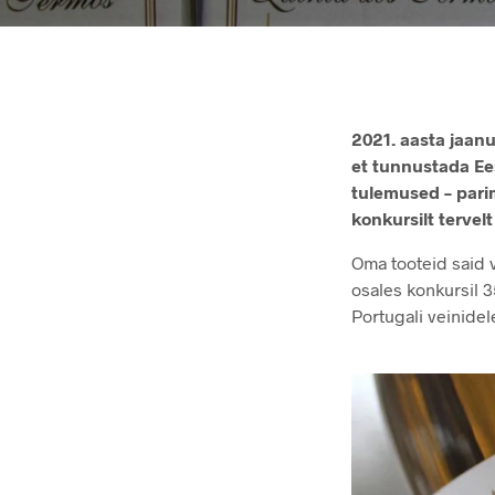
2021. aasta jaanu
et tunnustada Ees
tulemused – parim
konkursilt tervelt
Oma tooteid said v
osales konkursil 3
Portugali veinidel