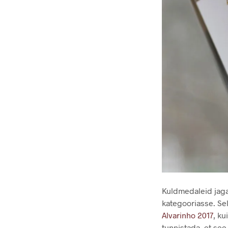
Kuldmedaleid jagat
kategooriasse. Se
Alvarinho 2017
, k
tunnistada, et see