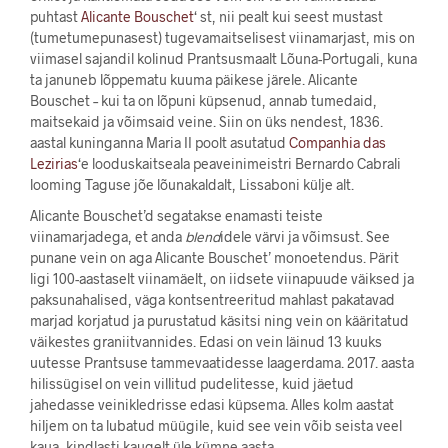
puhtast
Alicante Bouschet
‘ st, nii pealt kui seest mustast
(tumetumepunasest) tugevamaitselisest viinamarjast, mis on
viimasel sajandil kolinud Prantsusmaalt Lõuna-Portugali, kuna
ta januneb lõppematu kuuma päikese järele. Alicante
Bouschet – kui ta on lõpuni küpsenud, annab tumedaid,
maitsekaid ja võimsaid veine. Siin on üks nendest, 1836.
aastal kuninganna Maria II poolt asutatud
Companhia das
Lezirias
‘e looduskaitseala peaveinimeistri Bernardo Cabrali
looming Taguse jõe lõunakaldalt, Lissaboni külje alt.
Alicante Bouschet’d segatakse enamasti teiste
viinamarjadega, et anda
blend
idele värvi ja võimsust. See
punane vein on aga Alicante Bouschet’ monoetendus. Pärit
ligi 100-aastaselt viinamäelt, on iidsete viinapuude väiksed ja
paksunahalised, väga kontsentreeritud mahlast pakatavad
marjad korjatud ja purustatud käsitsi ning vein on kääritatud
väikestes graniitvannides. Edasi on vein läinud 13 kuuks
uutesse Prantsuse tammevaatidesse laagerdama. 2017. aasta
hilissügisel on vein villitud pudelitesse, kuid jäetud
jahedasse veinikledrisse edasi küpsema. Alles kolm aastat
hiljem on ta lubatud müügile, kuid see vein võib seista veel
kaua, kindlasti kaugelt üle kümne aasta.