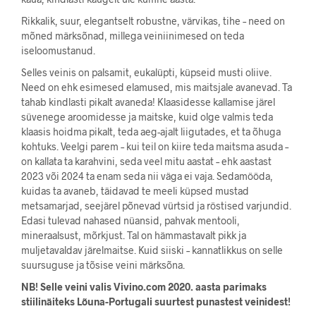
Rikkalik, suur, elegantselt robustne, värvikas, tihe – need on
mõned märksõnad, millega veiniinimesed on teda
iseloomustanud.
Selles veinis on palsamit, eukalüpti, küpseid musti oliive.
Need on ehk esimesed elamused, mis maitsjale avanevad. Ta
tahab kindlasti pikalt avaneda! Klaasidesse kallamise järel
süvenege aroomidesse ja maitske, kuid olge valmis teda
klaasis hoidma pikalt, teda aeg-ajalt liigutades, et ta õhuga
kohtuks. Veelgi parem – kui teil on kiire teda maitsma asuda –
on kallata ta karahvini, seda veel mitu aastat – ehk aastast
2023 või 2024 ta enam seda nii väga ei vaja. Sedamööda,
kuidas ta avaneb, täidavad te meeli küpsed mustad
metsamarjad, seejärel põnevad vürtsid ja röstised varjundid.
Edasi tulevad nahased nüansid, pahvak mentooli,
mineraalsust, mõrkjust. Tal on hämmastavalt pikk ja
muljetavaldav järelmaitse. Kuid siiski – kannatlikkus on selle
suursuguse ja tõsise veini märksõna.
NB! Selle veini valis Vivino.com 2020. aasta parimaks
stiilinäiteks Lõuna-Portugali suurtest punastest veinidest!