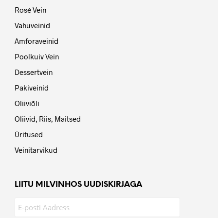
Rosé Vein
Vahuveinid
Amforaveinid
Poolkuiv Vein
Dessertvein
Pakiveinid
Oliiviõli
Oliivid, Riis, Maitsed
Üritused
Veinitarvikud
LIITU MILVINHOS UUDISKIRJAGA