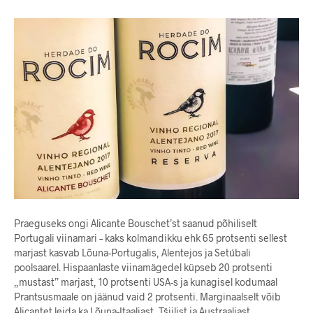
Praeguseks ongi Alicante Bouschet’st saanud põhiliselt
Portugali viinamari – kaks kolmandikku ehk 65 protsenti sellest
marjast kasvab Lõuna-Portugalis, Alentejos ja Setúbali
poolsaarel. Hispaanlaste viinamägedel küpseb 20 protsenti
„mustast” marjast, 10 protsenti USA-s ja kunagisel kodumaal
Prantsusmaale on jäänud vaid 2 protsenti. Marginaalselt võib
Alicantet leida ka Lõuna-Itaaliast, Tšiilist ja Austraaliast.