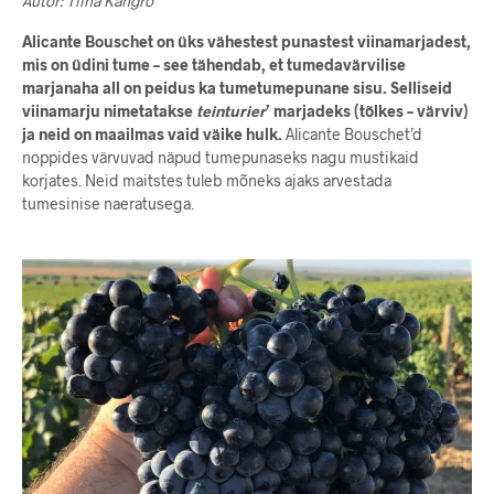
Autor: Tiina Kangro
Alicante Bouschet on üks vähestest punastest viinamarjadest,
mis on üdini tume – see tähendab, et tumedavärvilise
marjanaha all on peidus ka tumetumepunane sisu. Selliseid
viinamarju nimetatakse
teinturier
’ marjadeks (tõlkes – värviv)
ja neid on maailmas vaid väike hulk.
Alicante Bouschet’d
noppides värvuvad näpud tumepunaseks nagu mustikaid
korjates. Neid maitstes tuleb mõneks ajaks arvestada
tumesinise naeratusega.