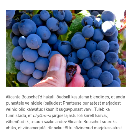
Alicante Bouschet’d hakati jõudsalt kasutama blendides, et anda
punastele veinidele (paljudest Prantsuse punastest marjadest
veinid olid kahvatud) kaunilt sügavpunast värvi. Tuleb ka
tunnistada, et
phylloxera
järgsel ajastul oli kiirelt kasvav,
vähenõudlik ja suuri saake andev Alicante Bouschet suureks
abiks, et viinamarjatäi rünnaku tõttu hävinenud marjakasvatust