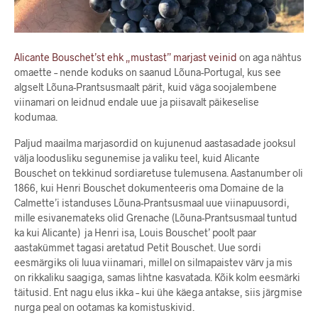
Alicante Bouschet’st ehk „mustast” marjast veinid
on aga nähtus
omaette – nende koduks on saanud Lõuna-Portugal, kus see
algselt Lõuna-Prantsusmaalt pärit, kuid väga soojalembene
viinamari on leidnud endale uue ja piisavalt päikeselise
kodumaa.
Paljud maailma marjasordid on kujunenud aastasadade jooksul
välja loodusliku segunemise ja valiku teel, kuid Alicante
Bouschet on tekkinud sordiaretuse tulemusena. Aastanumber oli
1866, kui Henri Bouschet dokumenteeris oma Domaine de la
Calmette’i istanduses Lõuna-Prantsusmaal uue viinapuusordi,
mille esivanemateks olid Grenache (Lõuna-Prantsusmaal tuntud
ka kui Alicante) ja Henri isa, Louis Bouschet’ poolt paar
aastakümmet tagasi aretatud Petit Bouschet. Uue sordi
eesmärgiks oli luua viinamari, millel on silmapaistev värv ja mis
on rikkaliku saagiga, samas lihtne kasvatada. Kõik kolm eesmärki
täitusid. Ent nagu elus ikka – kui ühe käega antakse, siis järgmise
nurga peal on ootamas ka komistuskivid.