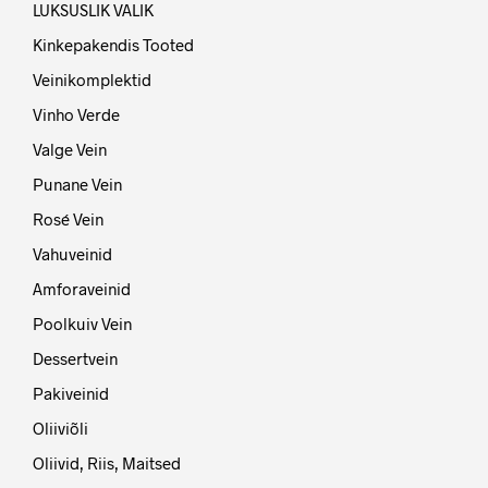
LUKSUSLIK VALIK
Kinkepakendis Tooted
Veinikomplektid
Vinho Verde
Valge Vein
Punane Vein
Rosé Vein
Vahuveinid
Amforaveinid
Poolkuiv Vein
Dessertvein
Pakiveinid
Oliiviõli
Oliivid, Riis, Maitsed