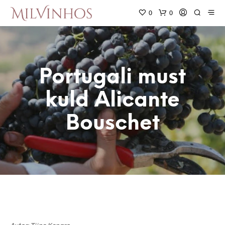
0
0
Portugali must
kuld Alicante
Bouschet