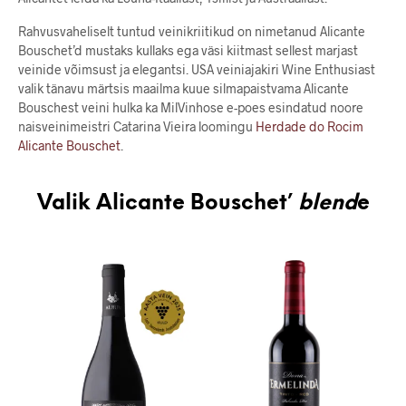
Rahvusvaheliselt tuntud veinikriitikud on nimetanud Alicante
Bouschet’d mustaks kullaks ega väsi kiitmast sellest marjast
veinide võimsust ja elegantsi. USA veiniajakiri Wine Enthusiast
valik tänavu märtsis maailma kuue silmapaistvama Alicante
Bouschest veini hulka ka MilVinhose e-poes esindatud noore
naisveinimeistri Catarina Vieira loomingu
Herdade do Rocim
Alicante Bouschet
.
Valik Alicante Bouschet’
blend
e