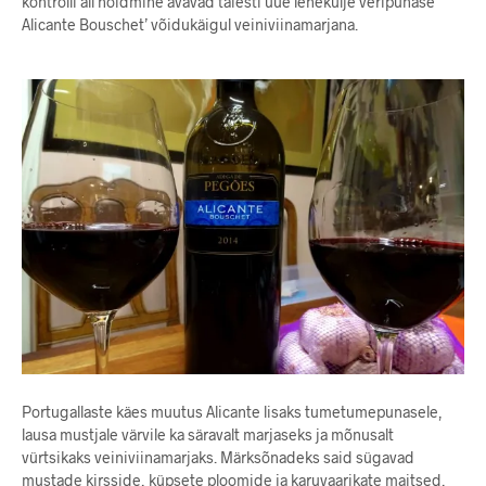
kontrolli all hoidmine avavad täiesti uue lehekülje veripunase
Alicante Bouschet’ võidukäigul veiniviinamarjana.
Portugallaste käes muutus Alicante lisaks tumetumepunasele,
lausa mustjale värvile ka säravalt marjaseks ja mõnusalt
vürtsikaks veiniviinamarjaks. Märksõnadeks said sügavad
mustade kirsside, küpsete ploomide ja karuvaarikate maitsed,