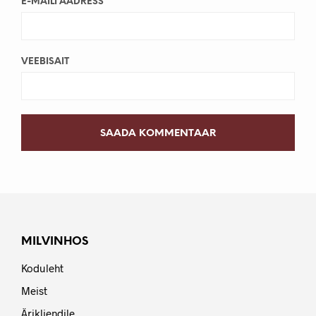
E-MAILI AADRESS
VEEBISAIT
MILVINHOS
Koduleht
Meist
Ärikliendile