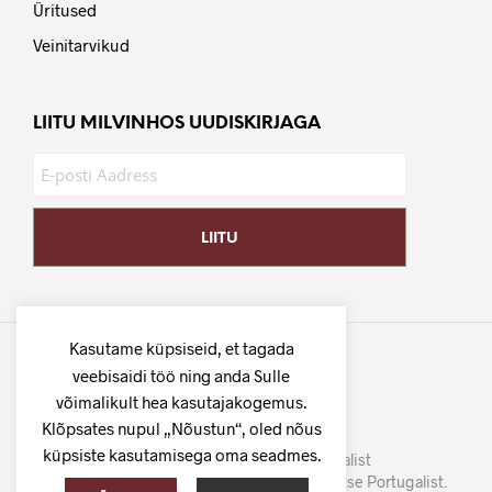
Üritused
Veinitarvikud
LIITU MILVINHOS UUDISKIRJAGA
Kasutame küpsiseid, et tagada
veebisaidi töö ning anda Sulle
võimalikult hea kasutajakogemus.
Klõpsates nupul „Nõustun“, oled nõus
küpsiste kasutamisega oma seadmes.
©
MilVinhos
- Tuhat veini Portugalist
Parima hinna ja kvaliteedi suhtega veinid otse Portugalist.