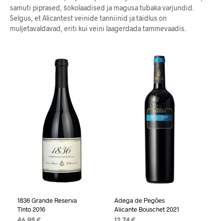
samuti piprased, šokolaadised ja magusa tubaka varjundid.
Selgus, et Alicantest veinide tanniinid ja täidlus on
muljetavaldavad, eriti kui veini laagerdada tammevaadis.
1836 Grande Reserva
Adega de Pegões
Tinto 2016
Alicante Bouschet 2021
46,95
€
12,74
€