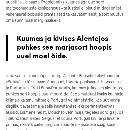
uuesti jalule saada. Probleemiks kujunes aga uue sordi
maitseomaduste keskpärasus – ta justkui ei olnud midagi erilist.
Vähehaaval loobusid prantslased ta kasvatamisest ja sort muutus
oma sünnimaal marginaalseks.
Kuumas ja kivises Alentejos
puhkes see marjasort hoopis
uuel moel õide.
Juba sama sajandi lõpus oli aga Alicante Bouschet alustanud uut
võidukäiku tükk maad lõunapool, Ibeeria poolsaarel, Hispaanias
ja Portugalis. Eriti Lõuna-Portugalis, kuumas ja kivises Alentejos,
puhkes sort hoopis uuel moel õide. Seda muidugi lisaks kuumale
kliimale ka tänu mitmele Portugali veinimeistrile, kes uut marja
kirglikult avastama ja selle kasvatamisel eksperimenteerima
asusid. Esimene neist, Mouchão veinimaja, tegeles sordiga juba
1880ndatest alates. Selgus, et Lõuna-Portugali kivine ja liivane
pinnas, rikkalik päike ning viinapuude ülemäärase saagikuse