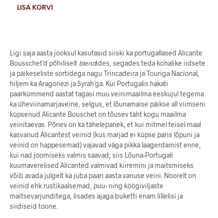
LISA KORVI
Ligi saja aasta jooksul kasutasid siiski ka portugallased Alicante
Bousschet’d põhiliselt
blend
ides, segades teda kohalike iidsete
ja päikeseliste sortidega nagu Trincadeira ja Touriga Nacional,
hiljem ka Aragonezi ja Syrah’ga. Kui Portugalis hakati
paarkümmend aastat tagasi muu veinimaailma eeskujul tegema
ka üheviinamarjaveine, selgus, et lõunamaise päikse all viimseni
küpsenud Alicante Bouschet on tõusev täht kogu maailma
veinitaevas. Põnev on ka tähelepanek, et kui mitmel teisel maal
kasvanud Alicantest veinid (kus marjad ei küpse päris lõpuni ja
veinid on happesemad) vajavad väga pikka laagerdamist enne,
kui nad joomiseks valmis saavad, siis Lõuna-Portugali
kuumaverelised Alicanted valmivad kiiremini ja maitsmiseks
võib avada julgelt ka juba paari aasta vanuse veini. Noorelt on
veinid ehk rustikaalsemad, puu- ning köögiviljaste
maitsevarjunditega, lisades ajaga buketti enam lillelisi ja
siidiseid toone.