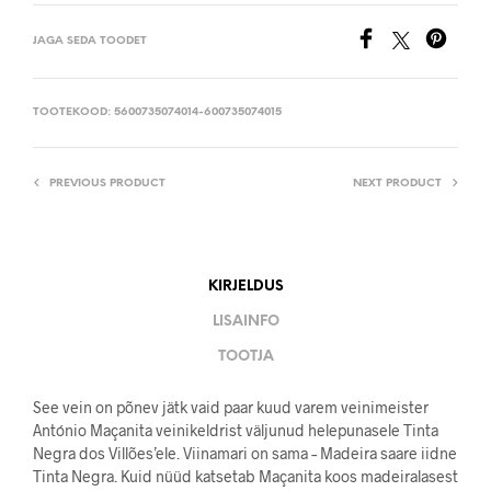
JAGA SEDA TOODET
TOOTEKOOD:
5600735074014-600735074015
PREVIOUS PRODUCT
NEXT PRODUCT
KIRJELDUS
LISAINFO
TOOTJA
See vein on põnev jätk vaid paar kuud varem veinimeister
António Maçanita veinikeldrist väljunud helepunasele Tinta
Negra dos Villões’ele. Viinamari on sama – Madeira saare iidne
Tinta Negra. Kuid nüüd katsetab Maçanita koos madeiralasest