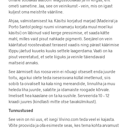
ometi sametine. Jaa, see on veinikunst – vein, mis on igast
kuljest oma meistrite vääriline.
Ahjaa, valmistamisest ka. Käsitsi korjatud marjad (Madeiral ja
Porto Santol polegi ruumi viinamarju korjata muul moel kui
käsitsi) on läbinud vaid kerge pressimise, et saada kätte
mahl, milles vaid pisut nahkade pigmenti. Seejärel on vein
kääritatud roostevabast terasest vaadis ning pärast käärimise
lõppu jäetud kuueks kuuks settele laagerdama. Vaati on ka
pisut veeretatud, et sete liiguks ja veinile täiendavaid
maitseid annaks.
See äärmiselt ilus roosa vein ei nõuagi otseselt enda juurde
toitu, aga kui olete teda iseseisvana küllal imetlenud, siis
sobib ta oivaliselt ka kala ning mereandide, linnuliha ja muu
heleda liha juurde, salatite ja idamaiste roogade kõrvale.
Imeliselt hea kaaslane on ta ka sushile. Serveerida 10 – 12
kraadi juures (kindlasti mitte otse tavakülmikust).
Tunnustused
See vein on nii uus, et isegi Vivino.com teda veel ei kajasta.
Võite proovida ja olla esimeste seas, kes tema kohta arvamust