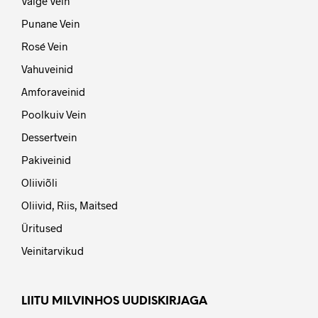
Valge Vein
Punane Vein
Rosé Vein
Vahuveinid
Amforaveinid
Poolkuiv Vein
Dessertvein
Pakiveinid
Oliiviõli
Oliivid, Riis, Maitsed
Üritused
Veinitarvikud
LIITU MILVINHOS UUDISKIRJAGA