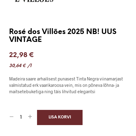
Rosé dos Villões 2025 NB! UUS
VINTAGE
22,98
€
30,64
€
/l
Madeira saare arhailisest punasest Tinta Negra viinamarjast
valmistatud erk vaarikaroosa vein, mis on põneva lõhna- ja
maitsetebuketiga ning täis lihvitud elegantsi
LISA KORVI