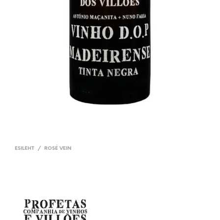
ESILEHT
/
ROSÉ VEIN