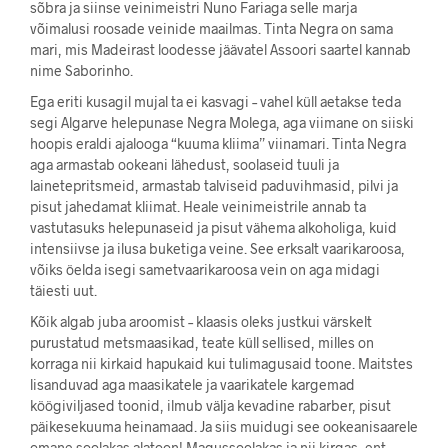
sõbra ja siinse veinimeistri Nuno Fariaga selle marja
võimalusi roosade veinide maailmas. Tinta Negra on sama
mari, mis Madeirast loodesse jäävatel Assoori saartel kannab
nime Saborinho.
Ega eriti kusagil mujal ta ei kasvagi – vahel küll aetakse teda
segi Algarve helepunase Negra Molega, aga viimane on siiski
hoopis eraldi ajalooga “kuuma kliima” viinamari. Tinta Negra
aga armastab ookeani lähedust, soolaseid tuuli ja
lainetepritsmeid, armastab talviseid paduvihmasid, pilvi ja
pisut jahedamat kliimat. Heale veinimeistrile annab ta
vastutasuks helepunaseid ja pisut vähema alkoholiga, kuid
intensiivse ja ilusa buketiga veine. See erksalt vaarikaroosa,
võiks öelda isegi sametvaarikaroosa vein on aga midagi
täiesti uut.
Kõik algab juba aroomist – klaasis oleks justkui värskelt
purustatud metsmaasikad, teate küll sellised, milles on
korraga nii kirkaid hapukaid kui tulimagusaid toone. Maitstes
lisanduvad aga maasikatele ja vaarikatele kargemad
köögiviljased toonid, ilmub välja kevadine rabarber, pisut
päikesekuuma heinamaad. Ja siis muidugi see ookeanisaarele
omane soolakas alatoon! Magussoolakas ja nii kirgas, ent