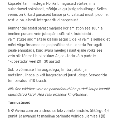
küpsete) tanniinidega. Rohkelt magusaid vürtse, mis
sulanduvad šokolaadi, mõrkja vaigu ja sigarisuitsuga. Selles
veinis on kirkaid punaseid kirsse ja kuivatatud musti ploome,
röstileiba ja hästi integreeritud happesust.
Kümnendal aastal pärast marjade korjamist on see suur ja
imeline punane vein juba päris sõbralik, kuid siiski –
valmistuge andma talle klaasis aega! Olge ka valmis sellesk, et
mõni väga õrnameelne jooja võib ehk nii eheda Portugali
peale ehmatada, kuid avara meelega nautlejaile võiks see
vein olla tõsiselt huvipakkuv. Ahjaa – teda võib pudelis
“küpsetada” veel 20 – 30 aastat!
Sobib võimsate liharoogadega, lamba-, uluki- ja
metslinnulihaga, pikalt laagerdanud juustudega. Serveerida
temperatuuril 18 kraadi.
NB! See väärikas vein on pakendanud ühe pudeli kaupa kaunilt
kujundatud karpi. Hea valik eriliseks kingituseks.
Tunnustused
NB! Vivino.com on andnud sellele veinile hindeks ülikõrge 4,6
punkti ja arvanud ta maailma parimate veinide ülemise 1 (!!)