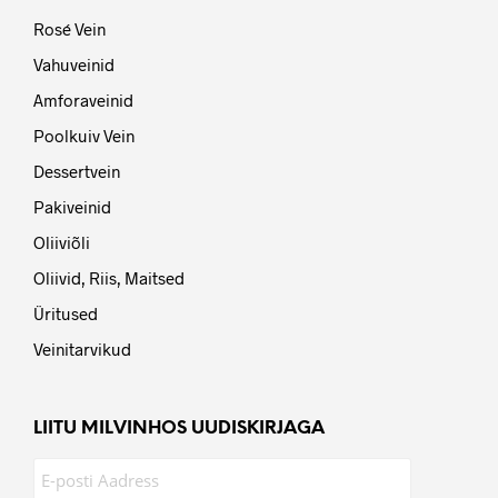
Rosé Vein
Vahuveinid
Amforaveinid
Poolkuiv Vein
Dessertvein
Pakiveinid
Oliiviõli
Oliivid, Riis, Maitsed
Üritused
Veinitarvikud
LIITU MILVINHOS UUDISKIRJAGA