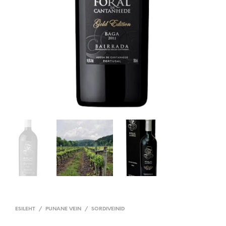
ESILEHT
/
PUNANE VEIN
/
SORDIVEINID