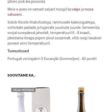
põnev jook ära proovida.
Meie e-poes on samast sarjast müügil ka
valge
ja
roosa
vahuvein
.
Sobib tõsiste lihatoitudega, rammusate kalaroogadega,
vürtsikate padade ja tugevate juustude juurde. Serveerida
soojal suvepäeval jahedalt, temperatuuril 6 – 8 kraadi,
jahedama ilmaga pigem pisut soojemalt, võib isegi tavalisel
punase veini temperatuuril.
Tunnustused
Portugali veiniajakiri O Escanção (Sommeljee)
–
82 punkti
SOOVITAME KA...
VÄLJA MÜÜDUD