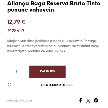
Aliança Baga Reserva Bruto Tinto
punane vahuvein
12,79
€
17,05
€
/l
Marjane-vürtsikas ja võimas punane kuiv mullivein Portugali
kuulsast Bairrada vahuveinide piirkonnast, valmistatud Baga
viinamarjast, veetnud 24 kuud
sur lies
LISA KORVI
LISA LEMMIKUTESSE
JAGA SEDA TOODET