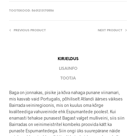
TOOTEKOOD:
5601213170556
PREVIOUS PRODUCT
NEXT PRODUCT
KIRJELDUS
LISAINFO
TOOTJA
Baga on jonnakas, pisike ja kõva nahaga punane viinamari,
mis kasvab vaid Portugalis, põhiliselt Atlandi äärses väikses
Bairrada veiniregioonis, mis on kuulus oma kõrge
kvaliteediga vahuveinide ehk Espumantede poolest. Kui
enamasti tehakse punasest Bagast valget mulliveini, siis siin
Bairradas on veinimeistritel kombeks proovida kätt ka
punaste Espumantedega. Siin ongi üks suurepärane näide