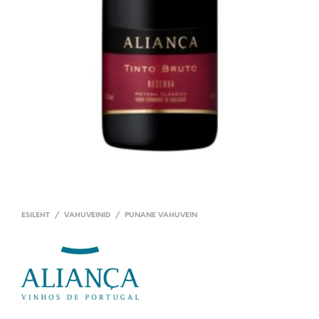
ESILEHT
/
VAHUVEINID
/
PUNANE VAHUVEIN