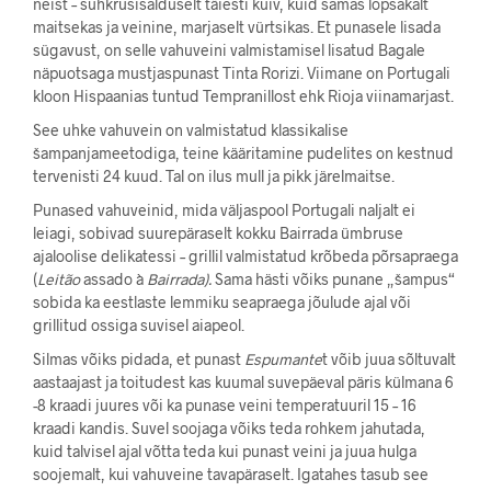
neist – suhkrusisalduselt täiesti kuiv, kuid samas lopsakalt
maitsekas ja veinine, marjaselt vürtsikas. Et punasele lisada
sügavust, on selle vahuveini valmistamisel lisatud Bagale
näpuotsaga mustjaspunast Tinta Rorizi. Viimane on Portugali
kloon Hispaanias tuntud Tempranillost ehk Rioja viinamarjast.
See uhke vahuvein on valmistatud klassikalise
šampanjameetodiga, teine kääritamine pudelites on kestnud
tervenisti 24 kuud. Tal on ilus mull ja pikk järelmaitse.
Punased vahuveinid, mida väljaspool Portugali naljalt ei
leiagi, sobivad suurepäraselt kokku Bairrada ümbruse
ajaloolise delikatessi – grillil valmistatud krõbeda põrsapraega
(
Leitão
assado à
Bairrada).
Sama hästi võiks punane „šampus“
sobida ka eestlaste lemmiku seapraega jõulude ajal või
grillitud ossiga suvisel aiapeol.
Silmas võiks pidada, et punast
Espumante
t võib juua sõltuvalt
aastaajast ja toitudest kas kuumal suvepäeval päris külmana 6
-8 kraadi juures või ka punase veini temperatuuril 15 – 16
kraadi kandis. Suvel soojaga võiks teda rohkem jahutada,
kuid talvisel ajal võtta teda kui punast veini ja juua hulga
soojemalt, kui vahuveine tavapäraselt. Igatahes tasub see