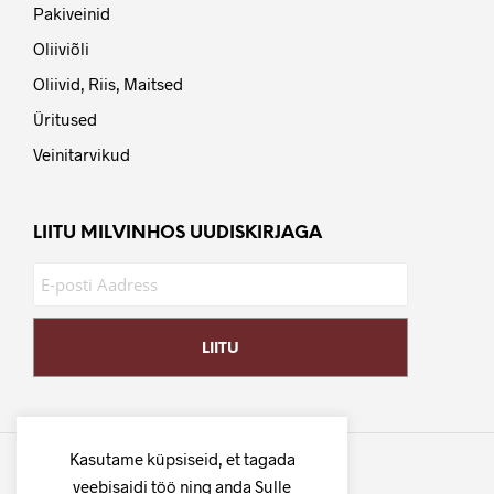
Pakiveinid
Oliiviõli
Oliivid, Riis, Maitsed
Üritused
Veinitarvikud
LIITU MILVINHOS UUDISKIRJAGA
Kasutame küpsiseid, et tagada
veebisaidi töö ning anda Sulle