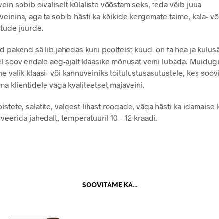
ein sobib oivaliselt külaliste võõstamiseks, teda võib juua
veinina, aga ta sobib hästi ka kõikide kergemate taime, kala- võ
itude juurde.
 pakend säilib jahedas kuni poolteist kuud, on ta hea ja kulusää
kel soov endale aeg-ajalt klaasike mõnusat veini lubada. Muidugi
e valik klaasi- või kannuveiniks toitulustusasutustele, kes soov
a klientidele väga kvaliteetset majaveini.
stete, salatite, valgest lihast roogade, väga hästi ka idamaise 
veerida jahedalt, temperatuuril 10 – 12 kraadi.
SOOVITAME KA...