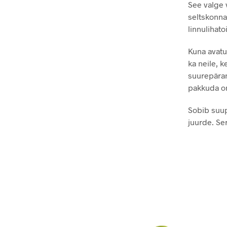
See valge v
seltskonna
linnulihato
Kuna avatud
ka neile, 
suurepäran
pakkuda om
Sobib suupi
juurde. Ser