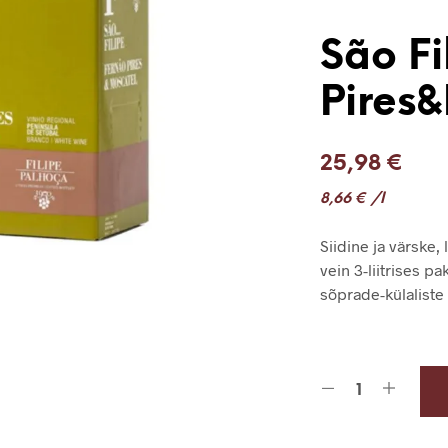
São Fi
Pires
25,98
€
8,66
€
/l
Siidine ja värske
vein 3-liitrises p
sõprade-külaliste