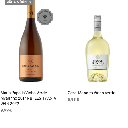
VÄLJA MÜÜDUD
Maria Papoila Vinho Verde
Casal Mendes Vinho Verde
Alvarinho 2017 NB! EESTI AASTA
8,99
€
VEIN 2022
LISA KORVI
9,99
€
LOE EDASI