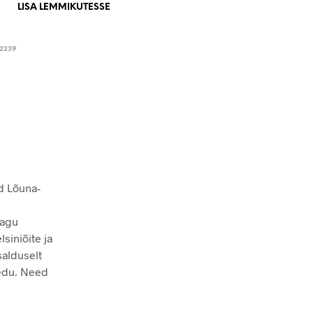
LISA LEMMIKUTESSE
12239
d Lõuna-
jagu
lsiniõite ja
salduselt
aedu. Need