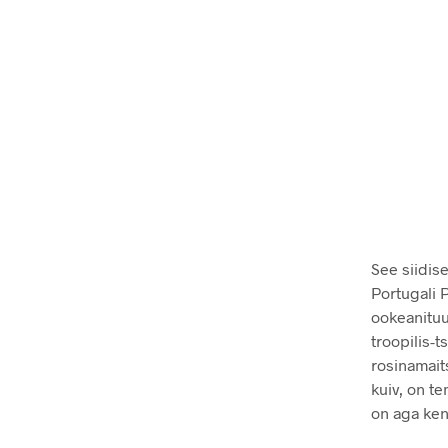
See siidis
Portugali P
ookeanituu
troopilis-t
rosinamait
kuiv, on te
on aga ken