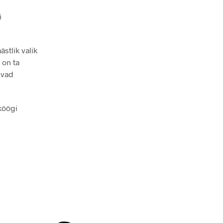
i
stlik valik
 on ta
ivad
köögi