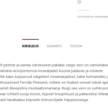
TOOTEKOOD:
56075280
KIRJELDUS
LISAINFO
TOOTJA
elt pehme ja samas värskusest pakatav valge vein on valmistatu
almela veinipiirkonna liivaväljadel kuuma päikese ja niiskete
lte käes küpsenud valgetest viinamarjadest, kahe kolmandiku 
sitruselisest Fernão Piresest, millele on lisatud siinset iidset ape
selist Alexandria muskaatviinamarja. Kuigi see vein on suhkrusi
mas rohkelt sooje toone, küpset troopilisust ja päikeselisi lille
asti tasakaalus küpsete tsitrusviljade happesusega.