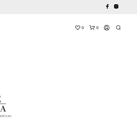
0
0
O
S
T
U
K
O
R