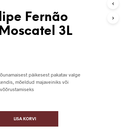
V
I
lipe Fernão
S
E
&Moscatel 3L
I
O
L
E
T
O
O
T
, lõunamaisest päikesest pakatav valge
E
I
akendis, mõeldud majaveiniks või
D
 võõrustamiseks
.
LISA KORVI