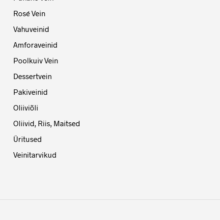
Rosé Vein
Vahuveinid
Amforaveinid
Poolkuiv Vein
Dessertvein
Pakiveinid
Oliiviõli
Oliivid, Riis, Maitsed
Üritused
Veinitarvikud