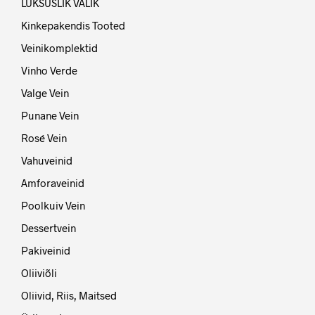
LUKSUSLIK VALIK
Kinkepakendis Tooted
Veinikomplektid
Vinho Verde
Valge Vein
Punane Vein
Rosé Vein
Vahuveinid
Amforaveinid
Poolkuiv Vein
Dessertvein
Pakiveinid
Oliiviõli
Oliivid, Riis, Maitsed