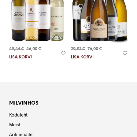
Algne
Current
Algne
Current
49,44
€
46,00
€
79,92
€
76,00
€
hind
price
hind
price
LISA KORVI
LISA KORVI
oli:
is:
oli:
is:
49,44 €.
46,00 €.
79,92 €.
76,00 €.
MILVINHOS
Koduleht
Meist
Ärikliendile