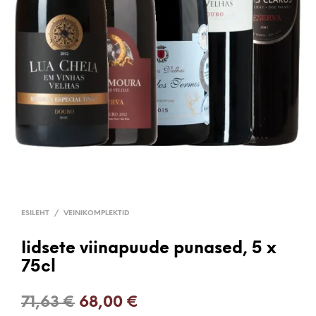
ESILEHT
/
VEINIKOMPLEKTID
Iidsete viinapuude punased, 5 x
75cl
Algne
Current
71,63
€
68,00
€