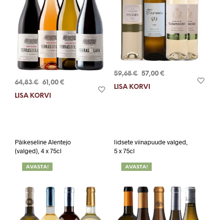
Algne
Current
59,68
€
57,00
€
Algne
Current
64,83
€
61,00
€
hind
price
LISA KORVI
hind
price
oli:
is:
LISA KORVI
oli:
is:
59,68 €.
57,00 €.
64,83 €.
61,00 €.
Päikeseline Alentejo
Iidsete viinapuude valged,
(valged), 4 x 75cl
5 x 75cl
AVASTA!
AVASTA!