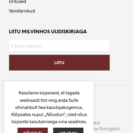
Üritused
Veinitarvikud
LIITU MILVINHOS UUDISKIRJAGA
Kasutame küpsiseid, et tagada
veebisaidi töö ning anda Sulle
võimalikult hea kasutajakogemus.
Klõpsates nupul „Nõustun“, oled nõus
küpsiste kasutamisega oma seadmes.
©
MilVinhos
- Tuhat veini Portugalist
Parima hinna ja kvaliteedi suhtega veinid otse Portugalist.