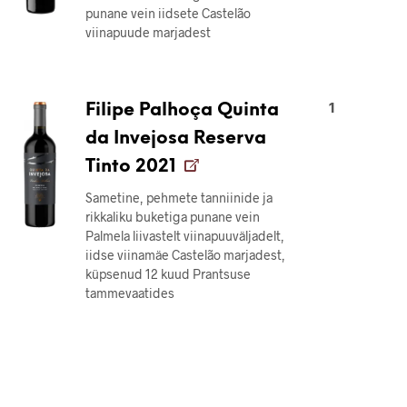
punane vein iidsete Castelão
viinapuude marjadest
1
Filipe Palhoça Quinta
da Invejosa Reserva
Tinto 2021
Sametine, pehmete tanniinide ja
rikkaliku buketiga punane vein
Palmela liivastelt viinapuuväljadelt,
iidse viinamäe Castelão marjadest,
küpsenud 12 kuud Prantsuse
tammevaatides