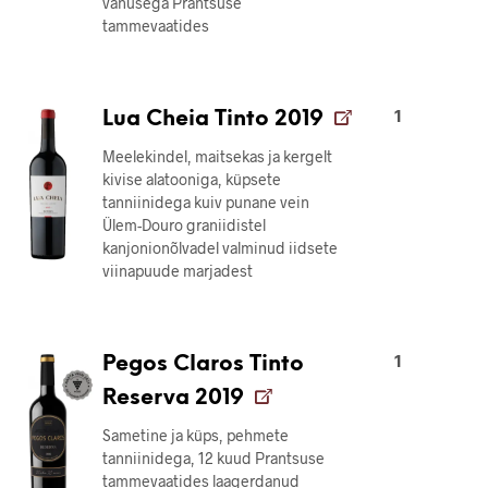
vanusega Prantsuse
tammevaatides
1
Lua Cheia Tinto 2019
Meelekindel, maitsekas ja kergelt
kivise alatooniga, küpsete
tanniinidega kuiv punane vein
Ülem-Douro graniidistel
kanjonionõlvadel valminud iidsete
viinapuude marjadest
1
Pegos Claros Tinto
Reserva 2019
Sametine ja küps, pehmete
tanniinidega, 12 kuud Prantsuse
tammevaatides laagerdanud