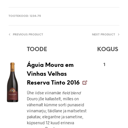
TOOTEKOOD:
1234-75
PREVIOUS PRODUCT
NEXT PRODUCT
TOODE
KOGUS
1
Águia Moura em
Vinhas Velhas
Reserva Tinto 2016
Ühe iidse viinamäe
field blend
Douro jõe kallastelt, milles on
vähemalt kümme sorti punaseid
viinamarju; täidlane ja maitsetest
pakatav, elegantne ja sametine,
küpsenud 12 kuud erineva