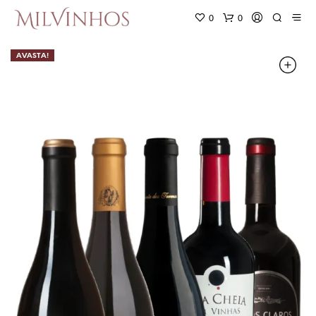
0
0
AVASTA!