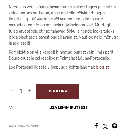
hind
price
Need viis veini võimaldavad minna ajaloos tagasi ja maitsta
oli:
is:
veine umbes sellisena, nagu nad olid põlvkondi tagasi.
Iidsete, ligi 100-aastatse või vanemategi viinapuude
71,63 €.
68,00 €.
marjadest veinid on maitsekad ja iseloomukad. Muidugi
tuleb arvestada, et nad tahavad õhku ja nende jaoks tuleks
leida pisut aega pärast pudeli avamist. Nautige neid mõnuga
ja aeglaselt!
Komplektis on viis kõrgelt hinnatud punast veini, mis pärit
Douro orust ja päikeselisest Palmelast Lõuna-Portugalis.
Loe Portugali iidsete viinapuude kohta lähemalt
blogist
LISA KORVI
LISA LEMMIKUTESSE
JAGA SEDA TOODET