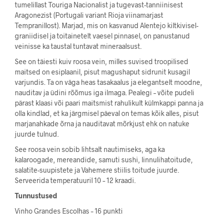
tumelillast Touriga Nacionalist ja tugevast-tanniinisest
Aragonezist (Portugali variant Rioja viinamarjast
Tempranillost). Marjad, mis on kasvanud Alentejo kiltkivisel-
graniidisel ja toitainetelt vaesel pinnasel, on panustanud
veinisse ka taustal tuntavat mineraalsust.
See on täiesti kuiv roosa vein, milles suvised troopilised
maitsed on esiplaanil, pisut magushaput sidrunit kusagil
varjundis. Ta on väga heas tasakaalus ja elegantselt moodne,
nauditav ja üdini rõõmus iga ilmaga. Pealegi – võite pudeli
pärast klaasi või paari maitsmist rahulikult külmkappi panna ja
olla kindlad, et ka järgmisel päeval on temas kõik alles, pisut
marjanahkade õrna ja nauditavat mõrkjust ehk on natuke
juurde tulnud.
See roosa vein sobib lihtsalt nautimiseks, aga ka
kalaroogade, mereandide, samuti sushi, linnulihatoitude,
salatite-suupistete ja Vahemere stiilis toitude juurde.
Serveerida temperatuuril 10 – 12 kraadi.
Tunnustused
Vinho Grandes Escolhas – 16 punkti