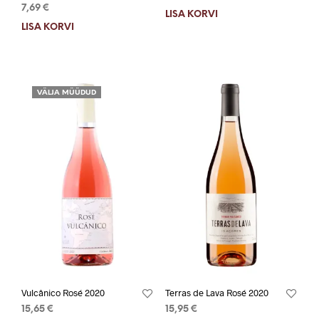
7,69
€
LISA KORVI
LISA KORVI
VÄLJA MÜÜDUD
Vulcânico Rosé 2020
Terras de Lava Rosé 2020
15,65
€
15,95
€