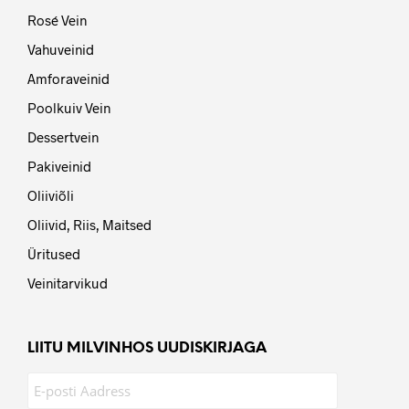
Rosé Vein
Vahuveinid
Amforaveinid
Poolkuiv Vein
Dessertvein
Pakiveinid
Oliiviõli
Oliivid, Riis, Maitsed
Üritused
Veinitarvikud
LIITU MILVINHOS UUDISKIRJAGA