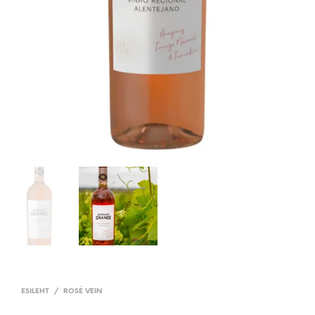
ESILEHT
/
ROSÉ VEIN