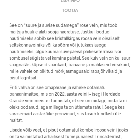
LISAINFO
TOOTJA
See on “suure ja suvise südamega” rosé vein, mis toob
maitsja huulile alati sooja naeratuse. Justkui loodud
nautimiseks sobib see kristallkirgas roosa vein oivaliselt
seltskonnaveiniks või ka sõbra või jutukaaslasega
nautimiseks, olgu kuumal suvepäeval päikeseterrassil või
sombusel sügistalvel kamina paistel. See kuiv vein on kui suur
vaagnatäis küpseid vaarikaid, banaane ja mahlaseid virsikuid,
mille vahele on pikitud mõrkjasmagusaid rabajõhvikaid ja
pisut lagritsat.
Eriti vahva on see omapärane ja väheke ootamatu
banaanimaitse, mis on 2022. aasta veinil – isegi Herdade
Grande veinimeister tunnistab, et see on midagi, mida ta ei
oleks oodanud, aga millega ta on ütlemata rahul. Seega kes
varasemaid aastakäike proovinud, siis tasub kindlasti üle
maitat.
Lisada võib veel, et pisut ootamatul kombel roosa veini jaoks
on ta valmistatud arhailisest tumepunasest Trincadeirast,