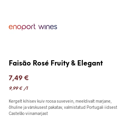
Faisão Rosé Fruity & Elegant
7,49
€
9,99
€
/l
Kergelt kihisev kuiv roosa suvevein, meeldivalt marjane,
õhuline ja värskusest pakatav, valmistatud Portugali iidsest
Castelão viinamarjast