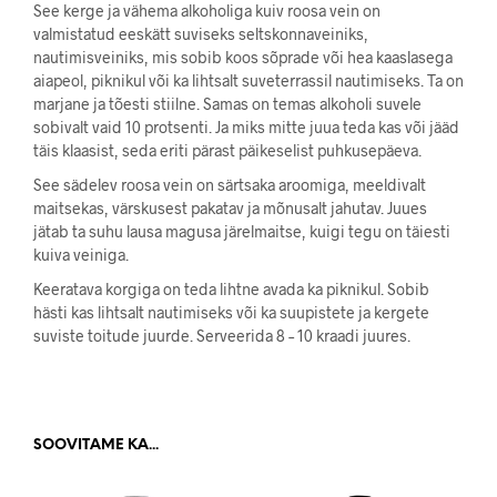
See kerge ja vähema alkoholiga kuiv roosa vein on
valmistatud eeskätt suviseks seltskonnaveiniks,
nautimisveiniks, mis sobib koos sõprade või hea kaaslasega
aiapeol, piknikul või ka lihtsalt suveterrassil nautimiseks. Ta on
marjane ja tõesti stiilne. Samas on temas alkoholi suvele
sobivalt vaid 10 protsenti. Ja miks mitte juua teda kas või jääd
täis klaasist, seda eriti pärast päikeselist puhkusepäeva.
See sädelev roosa vein on särtsaka aroomiga, meeldivalt
maitsekas, värskusest pakatav ja mõnusalt jahutav. Juues
jätab ta suhu lausa magusa järelmaitse, kuigi tegu on täiesti
kuiva veiniga.
Keeratava korgiga on teda lihtne avada ka piknikul. Sobib
hästi kas lihtsalt nautimiseks või ka suupistete ja kergete
suviste toitude juurde. Serveerida 8 – 10 kraadi juures.
SOOVITAME KA...