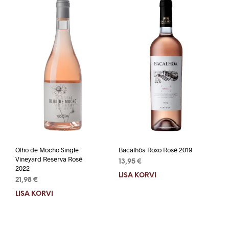
Olho de Mocho Single
Bacalhôa Roxo Rosé 2019
Vineyard Reserva Rosé
13,95
€
2022
LISA KORVI
21,98
€
LISA KORVI