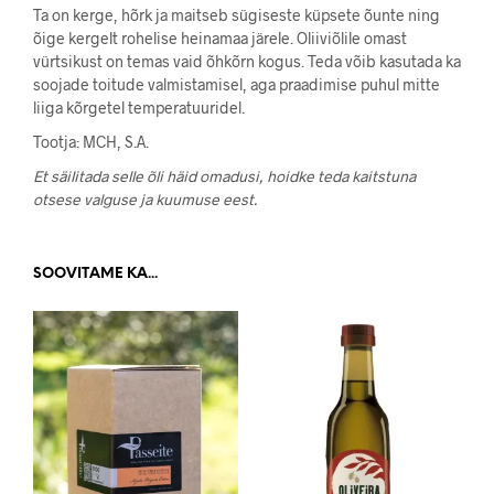
Ta on kerge, hõrk ja maitseb sügiseste küpsete õunte ning
õige kergelt rohelise heinamaa järele. Oliiviõlile omast
vürtsikust on temas vaid õhkõrn kogus. Teda võib kasutada ka
soojade toitude valmistamisel, aga praadimise puhul mitte
liiga kõrgetel temperatuuridel.
Tootja: MCH, S.A.
Et säilitada selle õli häid omadusi, hoidke teda kaitstuna
otsese valguse ja kuumuse eest.
SOOVITAME KA...