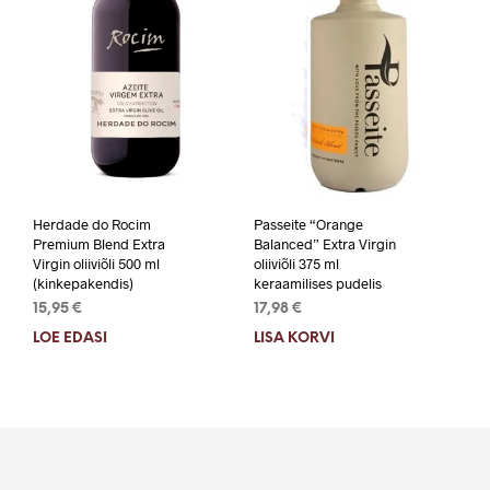
Herdade do Rocim
Passeite “Orange
Premium Blend Extra
Balanced” Extra Virgin
Virgin oliiviõli 500 ml
oliiviõli 375 ml
(kinkepakendis)
keraamilises pudelis
15,95
€
17,98
€
LOE EDASI
LISA KORVI