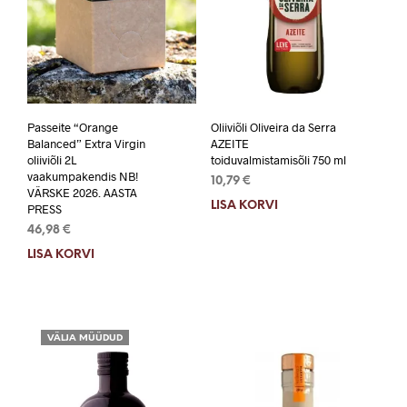
Passeite “Orange
Oliiviõli Oliveira da Serra
Balanced” Extra Virgin
AZEITE
oliiviõli 2L
toiduvalmistamisõli 750 ml
vaakumpakendis NB!
10,79
€
VÄRSKE 2026. AASTA
LISA KORVI
PRESS
46,98
€
LISA KORVI
VÄLJA MÜÜDUD