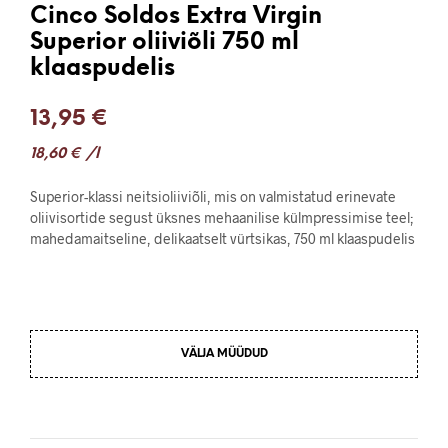
Cinco Soldos Extra Virgin
Superior oliiviõli 750 ml
klaaspudelis
13,95
€
18,60
€
/l
Superior-klassi neitsioliiviõli, mis on valmistatud erinevate
oliivisortide segust üksnes mehaanilise külmpressimise teel;
mahedamaitseline, delikaatselt vürtsikas, 750 ml klaaspudelis
VÄLJA MÜÜDUD