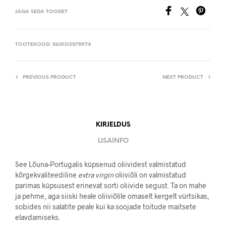
JAGA SEDA TOODET
TOOTEKOOD:
5601312075974
PREVIOUS PRODUCT
NEXT PRODUCT
KIRJELDUS
LISAINFO
See Lõuna-Portugalis küpsenud oliividest valmistatud
kõrgekvaliteediline
extra virgin
oliiviõli on valmistatud
parimas küpsusest erinevat sorti oliivide segust. Ta on mahe
ja pehme, aga siiski heale oliiviõlile omaselt kergelt vürtsikas,
sobides nii salatite peale kui ka soojade toitude maitsete
elavdamiseks.