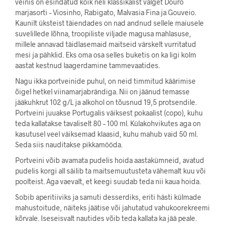
veinis on esindatud kõik neli klassikalist valget Douro
marjasorti – Viosinho, Rabigato, Malvasia Fina ja Gouveio.
Kaunilt üksteist täiendades on nad andnud sellele maiusele
suvelillede lõhna, troopiliste viljade magusa mahlasuse,
millele annavad täidlasemaid maitseid värskelt vurritatud
mesi ja pähklid. Eks oma osa selles buketis on ka ligi kolm
aastat kestnud laagerdamine tammevaatides.
Nagu ikka portveinide puhul, on neid timmitud käärimise
õigel hetkel viinamarjabrändiga. Nii on jäänud temasse
jääkuhkrut 102 g/L ja alkohol on tõusnud 19,5 protsendile.
Portveini juuakse Portugalis väiksest pokaalist (copo), kuhu
teda kallatakse tavaliselt 80 – 100 ml. Külakohvikutes aga on
kasutusel veel väiksemad klaasid, kuhu mahub vaid 50 ml.
Seda siis nauditakse pikkamööda.
Portveini võib avamata pudelis hoida aastakümneid, avatud
pudelis korgi all säilib ta maitsemuutusteta vähemalt kuu või
poolteist. Aga vaevalt, et keegi suudab teda nii kaua hoida.
Sobib aperitiiviks ja samuti desserdiks, eriti hästi külmade
mahustoitude, näiteks jäätise või jahutatud vahukoorekreemi
kõrvale. Iseseisvalt nautides võib teda kallata ka jää peale.