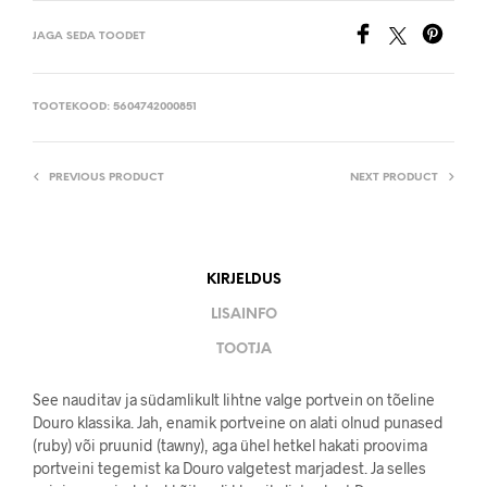
JAGA SEDA TOODET
TOOTEKOOD:
5604742000851
PREVIOUS PRODUCT
NEXT PRODUCT
KIRJELDUS
LISAINFO
TOOTJA
See nauditav ja südamlikult lihtne valge portvein on tõeline
Douro klassika. Jah, enamik portveine on alati olnud punased
(ruby) või pruunid (tawny), aga ühel hetkel hakati proovima
portveini tegemist ka Douro valgetest marjadest. Ja selles