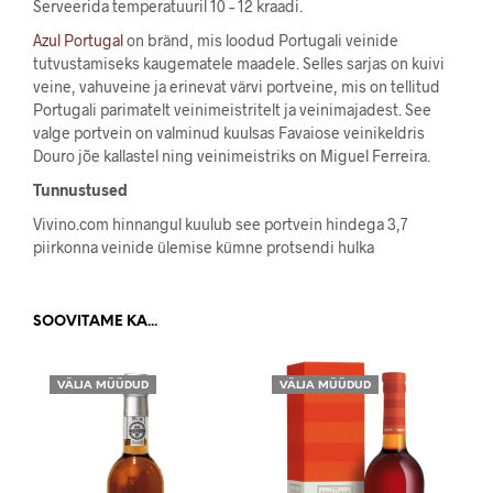
Serveerida temperatuuril 10 – 12 kraadi.
Azul Portugal
on bränd, mis loodud Portugali veinide
tutvustamiseks kaugematele maadele. Selles sarjas on kuivi
veine, vahuveine ja erinevat värvi portveine, mis on tellitud
Portugali parimatelt veinimeistritelt ja veinimajadest. See
valge portvein on valminud kuulsas Favaiose veinikeldris
Douro jõe kallastel ning veinimeistriks on Miguel Ferreira.
Tunnustused
Vivino.com hinnangul kuulub see portvein hindega 3,7
piirkonna veinide ülemise kümne protsendi hulka
SOOVITAME KA...
VÄLJA MÜÜDUD
VÄLJA MÜÜDUD