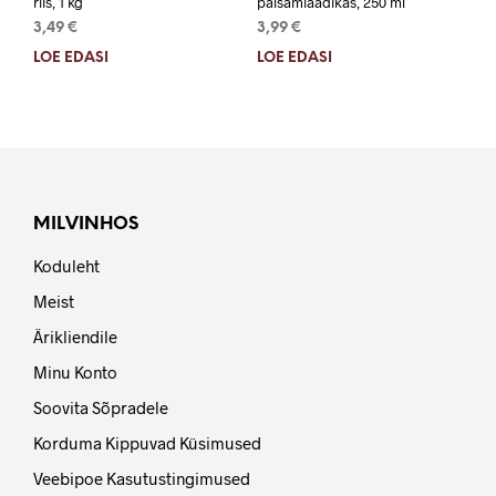
riis, 1 kg
palsamiäädikas, 250 ml
3,49
€
3,99
€
LOE EDASI
LOE EDASI
MILVINHOS
Koduleht
Meist
Ärikliendile
Minu Konto
Soovita Sõpradele
Korduma Kippuvad Küsimused
Veebipoe Kasutustingimused