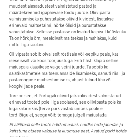
muudest aiasaadustest valmistatud pastad ja
määrdekreemid igapäevase toidu juurde. Oliivipasta
valmistamiseks puhastatakse oliivid kividest, lisatakse
erinevaid maitsetaimi, hõrke õlisid ja purustatakse-
vahustatakse. Sellesse pastasse on lisatud ka pisut küüslauku.
Ta on hõrk ja õrn, meeldivalt maitsekas ja mahlakas, kuid
mitte liiga soolane.
Oliivipasta sobib oivaliselt röstisaia või -sepiku peale, kas
iseseisvalt või koos toorjuustuga. Eriti hästi klapib selline
maiuspala klaasikese valge veini juurde. Ta sobib ka
salatikastmetele maitsenüansside lisamiseks, samuti riisi- ja
pastaroogade maitsestamiseks, ahjust tulnud liha või
köögiviljade peale.
Tore on see, et Portugali oliivid ja ka oliividest valmistatud
erinevad tooted pole liiga soolased, see oliivipasta pole ka
liiga kaloririkas (terve purk vastab umbes poolele
tordilõigule), seega võib temaga julgelt maiustada.
Et säilitada selle toote häid omadusi, hoidke teda jahedas ja
kaitstuna otsese valguse ja kuumuse eest. Avatud purki hoida