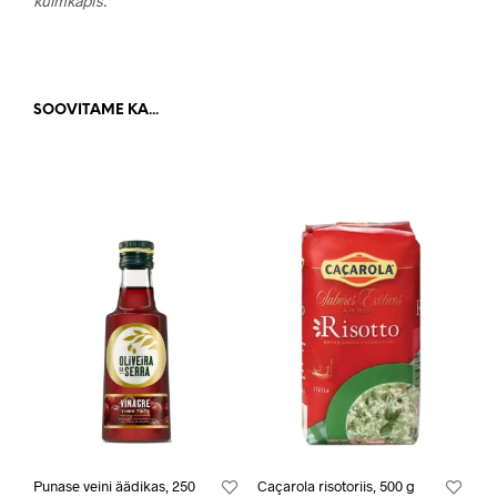
külmkapis.
SOOVITAME KA...
Punase veini äädikas, 250
Caçarola risotoriis, 500 g