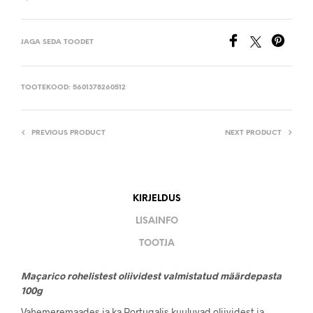
JAGA SEDA TOODET
TOOTEKOOD:
5601378260512
PREVIOUS PRODUCT
NEXT PRODUCT
KIRJELDUS
LISAINFO
TOOTJA
Maçarico rohelistest oliividest valmistatud määrdepasta
100g
Vahemeremaades ja ka Portugalis kuuluvad oliividest ja