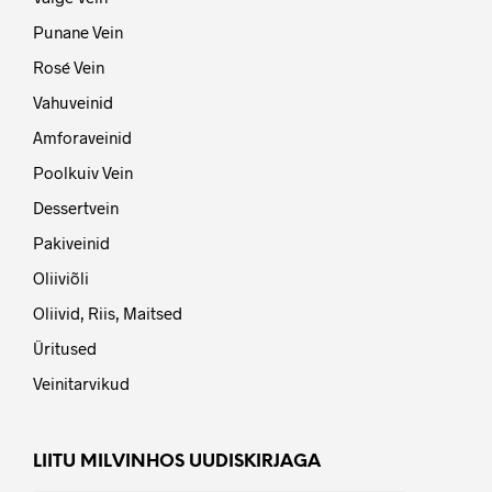
Punane Vein
Rosé Vein
Vahuveinid
Amforaveinid
Poolkuiv Vein
Dessertvein
Pakiveinid
Oliiviõli
Oliivid, Riis, Maitsed
Üritused
Veinitarvikud
LIITU MILVINHOS UUDISKIRJAGA