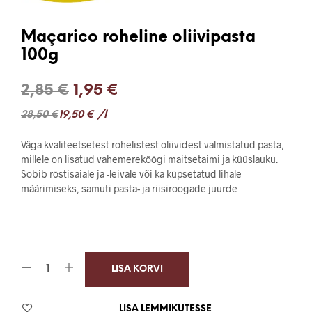
Maçarico roheline oliivipasta
100g
Algne
Current
2,85
€
1,95
€
hind
price
28,50
€
19,50
€
/l
oli:
is:
Väga kvaliteetsetest rohelistest oliividest valmistatud pasta,
2,85 €.
1,95 €.
millele on lisatud vahemereköögi maitsetaimi ja küüslauku.
Sobib röstisaiale ja -leivale või ka küpsetatud lihale
määrimiseks, samuti pasta- ja riisiroogade juurde
LISA KORVI
LISA LEMMIKUTESSE