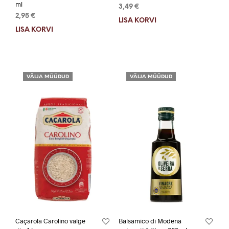
ml
3,49
€
2,95
€
LISA KORVI
LISA KORVI
VÄLJA MÜÜDUD
VÄLJA MÜÜDUD
Caçarola Carolino valge
Balsamico di Modena