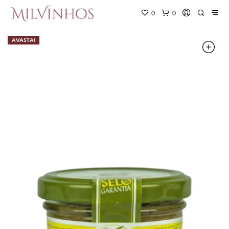
0
0
AVASTA!