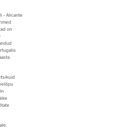
 – Alicante
pehmed
jad on
)
pandud
rtugalis
aasta
etsikuid
velõpu
On
äike
õtate
ale.