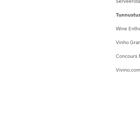
Serveerida 
Tunnustu
Wine Enthu
Vinho Gran
Concours M
Vivino.com