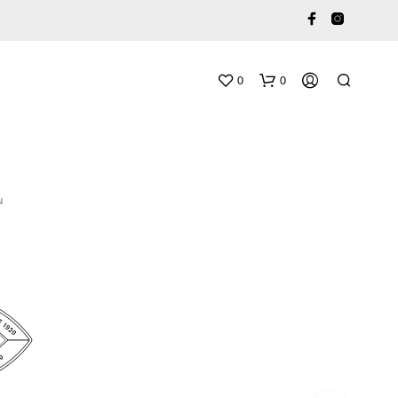
0
0
N
O
S
T
U
K
O
R