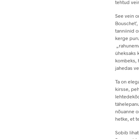
tehtud vein
See vein o
Bouschet’,
tanniinid 
kerge puru
„rahunema“
üheksaks k
kombeks, h
jahedas ve
Ta on eleg
kirsse, pe
lehtedekõdu
tähelepanuv
nõuanne on,
hetke, et 
Sobib liha