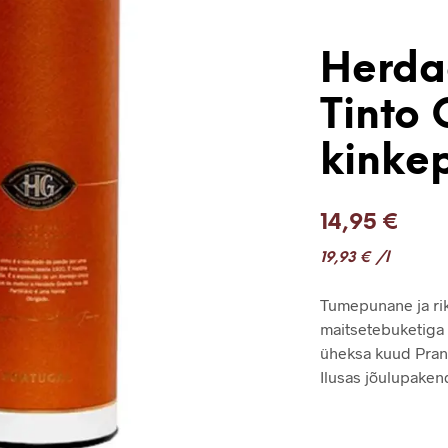
Herda
Tinto 
kinke
14,95
€
19,93
€
/l
Tumepunane ja rikk
maitsetebuketiga 
üheksa kuud Pran
Ilusas jõulupaken