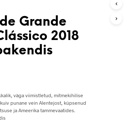
V
I
S
de Grande
E
I
Clássico 2018
O
L
pakendis
E
T
O
O
T
E
I
D
.
alik, väga viimistletud, mitmekihilise
kuiv punane vein Alentejost, küpsenud
tsuse ja Ameerika tammevaatides.
dis