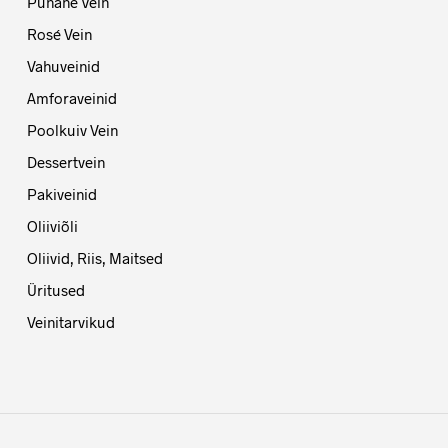
Punane Vein
Rosé Vein
Vahuveinid
Amforaveinid
Poolkuiv Vein
Dessertvein
Pakiveinid
Oliiviõli
Oliivid, Riis, Maitsed
Üritused
Veinitarvikud