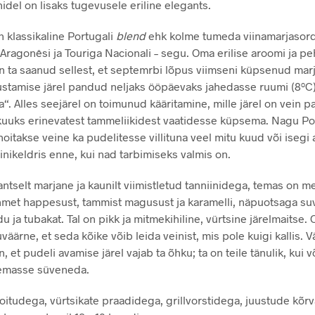
idel on lisaks tugevusele eriline elegants.
n klassikaline Portugali
blend
ehk kolme tumeda viinamarjasordi
 Aragonêsi ja Touriga Nacionali – segu. Oma erilise aroomi ja 
on ta saanud sellest, et septemrbi lõpus viimseni küpsenud mar
stamise järel pandud neljaks ööpäevaks jahedasse ruumi (8ºC
. Alles seejärel on toimunud kääritamine, mille järel on vein 
uuks erinevatest tammeliikidest vaatidesse küpsema. Nagu Po
oitakse veine ka pudelitesse villituna veel mitu kuud või isegi 
inikeldris enne, kui nad tarbimiseks valmis on.
antselt marjane ja kaunilt viimistletud tanniinidega, temas on m
hmet happesust, tammist magusust ja karamelli, näpuotsaga su
 ja tubakat. Tal on pikk ja mitmekihiline, vürtsine järelmaitse. 
äärne, et seda kõike võib leida veinist, mis pole kuigi kallis. V
 et pudeli avamise järel vajab ta õhku; ta on teile tänulik, kui v
temasse süveneda.
toitudega, vürtsikate praadidega, grillvorstidega, juustude kõrv