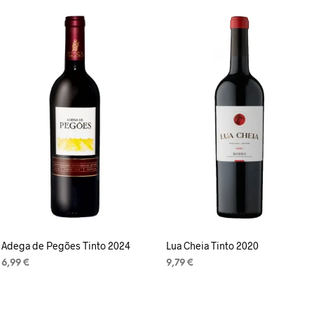
Adega de Pegões Tinto 2024
Lua Cheia Tinto 2020
6,99
€
9,79
€
LISA KORVI
LISA KORVI