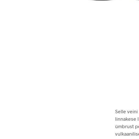
Selle vein
linnakese 
ümbrust pe
vulkaanili