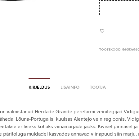
TOOTEKOOD:
560536160
KIRJELDUS
LISAINFO
TOOTJA
i on valmistanud Herdade Grande perefarmi veinitegijad Vidigu
lähedal Lõuna-Portugalis, kuulsas Alentejo veiniregioonis. Vidi
etakse eriliseks kohaks viinamarjade jaoks. Kivisel pinnasel ja
se päritoluga muldadel kasvades annavad viinapuud siin marju, 