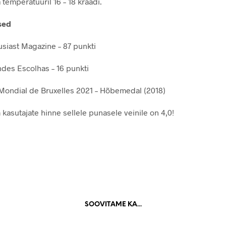
temperatuuril 16 – 18 kraadi.
sed
siast Magazine – 87 punkti
des Escolhas – 16 punkti
ondial de Bruxelles 2021 – Hõbemedal (2018)
 kasutajate hinne sellele punasele veinile on 4,0!
SOOVITAME KA...