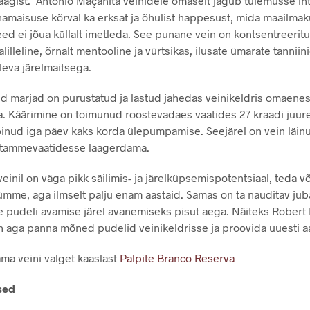
aagist. António Maçanita veinidele omaselt jagub tulemusse int
namaisuse kõrval ka erksat ja õhulist happesust, mida maailma
eed ei jõua küllalt imetleda. See punane vein on kontsentreeritu
lilleline, õrnalt mentooline ja vürtsikas, ilusate ümarate tanniin
eva järelmaitsega.
tud marjad on purustatud ja lastud jahedas veinikeldris omaene
a. Käärimine on toimunud roostevadaes vaatides 27 kraadi juur
binud iga päev kaks korda ülepumpamise. Seejärel on vein läin
 tammevaatidesse laagerdama.
veinil on väga pikk säilimis- ja järelküpsemispotentsiaal, teda v
kümme, aga ilmselt palju enam aastaid. Samas on ta nauditav juba
le pudeli avamise järel avanemiseks pisut aega. Näiteks Robert 
n aga panna mõned pudelid veinikeldrisse ja proovida uuesti a
ama veini valget kaaslast
Palpite Branco Reserva
sed