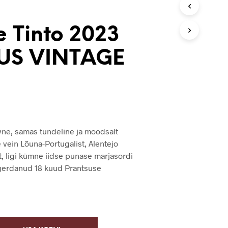
V
I
S
e Tinto 2023
E
I
US VINTAGE
O
L
E
T
O
O
T
E
ivne, samas tundeline ja moodsalt
I
vein Lõuna-Portugalist, Alentejo
D
.
t, ligi kümne iidse punase marjasordi
agerdanud 18 kuud Prantsuse