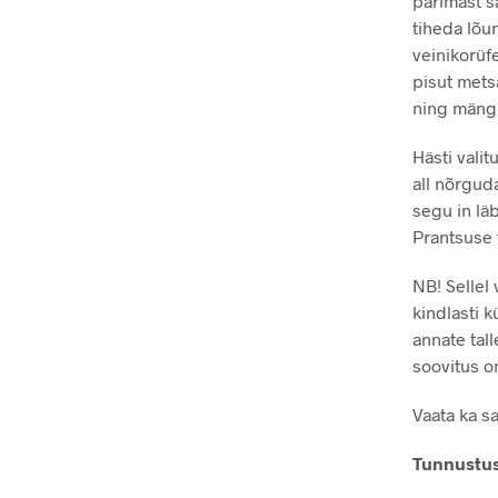
parimast s
tiheda lõu
veinikorüf
pisut metsa
ning mängl
Hästi vali
all nõrgud
segu in lä
Prantsuse
NB! Sellel 
kindlasti 
annate tal
soovitus o
Vaata ka s
Tunnustu