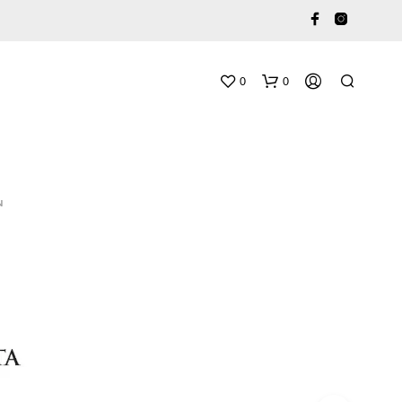
0
0
N
O
S
T
U
K
O
R