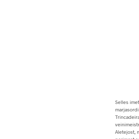
Selles ime
marjasordi 
Trincadeir
veinimeist
Aletejost, 