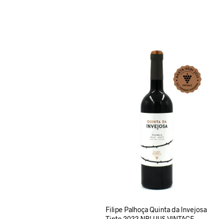
Filipe Palhoça Quinta da Invejosa
Tinto 2022 NB! UUS VINTAGE