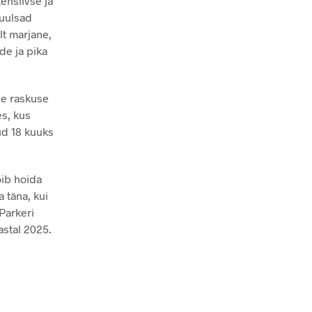
ensiivse ja
kuulsad
lt marjane,
ide ja pika
se raskuse
es, kus
ud 18 kuuks
õib hoida
 täna, kui
Parkeri
astal 2025.