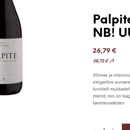
Palpit
NB! U
26,79
€
35,72
€
/l
Võimas ja intensi
elegantne punane 
kivistelt muldadel
blend
, mis on la
tammevaatides