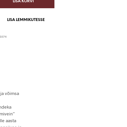
LISA KORVI
LISA LEMMIKUTESSE
0374
 ja võimsa
andeka
imivein”
lle aasta