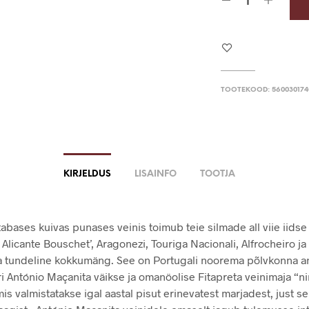
TOOTEKOOD:
560030174
KIRJELDUS
LISAINFO
TOOTJA
tabases kuivas punases veinis toimub teie silmade all viie iidse
Alicante Bouschet’, Aragonezi, Touriga Nacionali, Alfrocheiro ja
a tundeline kokkumäng. See on Portugali noorema põlvkonna 
ri António Maçanita väikse ja omanöolise Fitapreta veinimaja “n
mis valmistatakse igal aastal pisut erinevatest marjadest, just se