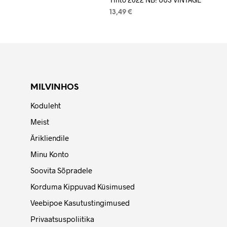
13,49
€
LISA KORVI
MILVINHOS
Koduleht
Meist
Ärikliendile
Minu Konto
Soovita Sõpradele
Korduma Kippuvad Küsimused
Veebipoe Kasutustingimused
Privaatsuspoliitika