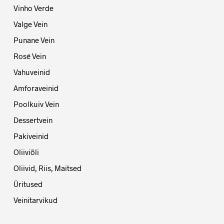
Vinho Verde
Valge Vein
Punane Vein
Rosé Vein
Vahuveinid
Amforaveinid
Poolkuiv Vein
Dessertvein
Pakiveinid
Oliiviõli
Oliivid, Riis, Maitsed
Üritused
Veinitarvikud