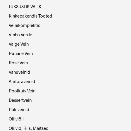
LUKSUSLIK VALIK
Kinkepakendis Tooted
Veinikomplektid
Vinho Verde
Valge Vein
Punane Vein
Rosé Vein
Vahuveinid
Amforaveinid
Poolkuiv Vein
Dessertvein
Pakiveinid
Oliiviõli
Oliivid, Riis, Maitsed