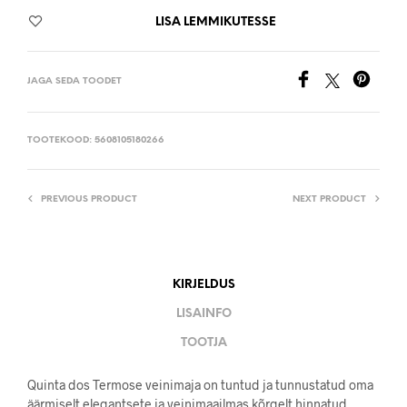
LISA LEMMIKUTESSE
JAGA SEDA TOODET
TOOTEKOOD:
5608105180266
PREVIOUS PRODUCT
NEXT PRODUCT
KIRJELDUS
LISAINFO
TOOTJA
Quinta dos Termose veinimaja on tuntud ja tunnustatud oma
äärmiselt elegantsete ja veinimaailmas kõrgelt hinnatud