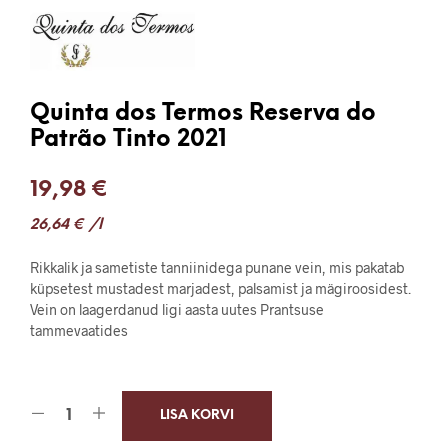
Quinta dos Termos Reserva do
Patrão Tinto 2021
19,98
€
26,64
€
/l
Rikkalik ja sametiste tanniinidega punane vein, mis pakatab
küpsetest mustadest marjadest, palsamist ja mägiroosidest.
Vein on laagerdanud ligi aasta uutes Prantsuse
tammevaatides
LISA KORVI