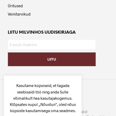
Üritused
Veinitarvikud
LIITU MILVINHOS UUDISKIRJAGA
Kasutame küpsiseid, et tagada
veebisaidi töö ning anda Sulle
võimalikult hea kasutajakogemus.
Klõpsates nupul „Nõustun“, oled nõus
küpsiste kasutamisega oma seadmes.
©
MilVinhos
- Tuhat veini Portugalist