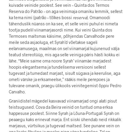
kuivade veinide poolest. See vein – Quinta dos Termos
Reserva do Patrão – on aga veinimaja omaniku lemmik, sellest
ka tema nimi (patrão – tõlkes bossi
reserva
). Omamoodi
tähenduslik nüanss on ka see, et selle veini puhul ei nimeta
tootja pudelil viinamarjasordi nime. Kui veini Quinta dos
Termoses maitsmas käisime, põhjendas Carvalhode pere
meile seda asjaoluga, et Syrah’d võetakse sageli
eelarvamusega, maailmas on sel viinamarjal kujunenud välja
teatud stereotüüp, mis aga selle veiniga päris hästi kokku ei
lähe. “Meie saime oma noore Syrah’ viinamäe marjadest
hoopis elegantsema ja tundelisema versiooni sellest
tugevast ja tumedast marjast, sisult sügava ja keerulise, aga
ometi värske ja erksameelse,” rääkis meile perepoes ja
tulevane omanik, praegu ülikoolis veinitegemist õppiv Pedro
Carvalho.
Graniidistel mägedel kasvavad viinamarjad ongi alati pisut
teistsugused. Cova da Beira veinid on tuntud oma erksa
happesuse poolest. Siinne Syrah ja Lõuna-Portugali Syrah on
peaaegu kaks erinevat marja. Ent siiski ühendab neid rikkalik
marjasus, vürtsikus ja tugevad maitsed. See punane vein on
aga lisaks õhuline ja meelas ning väga tundeline. Tal on