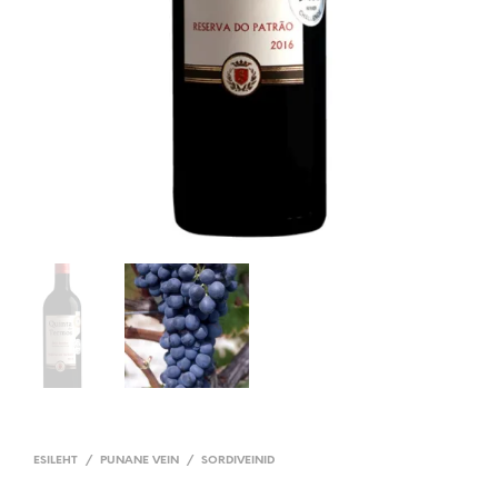
ESILEHT
/
PUNANE VEIN
/
SORDIVEINID