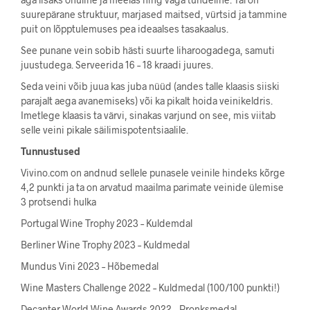
suurepärane struktuur, marjased maitsed, vürtsid ja tammine
puit on lõpptulemuses pea ideaalses tasakaalus.
See punane vein sobib hästi suurte liharoogadega, samuti
juustudega. Serveerida 16 – 18 kraadi juures.
Seda veini võib juua kas juba nüüd (andes talle klaasis siiski
parajalt aega avanemiseks) või ka pikalt hoida veinikeldris.
Imetlege klaasis ta värvi, sinakas varjund on see, mis viitab
selle veini pikale säilimispotentsiaalile.
Tunnustused
Vivino.com on andnud sellele punasele veinile hindeks kõrge
4,2 punkti ja ta on arvatud maailma parimate veinide ülemise
3 protsendi hulka
Portugal Wine Trophy 2023 – Kuldemdal
Berliner Wine Trophy 2023 – Kuldmedal
Mundus Vini 2023 – Hõbemedal
Wine Masters Challenge 2022 – Kuldmedal (100/100 punkti!)
Decanter World Wine Awards 2022 – Pronksmedal