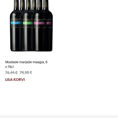
Mustade marjade maagia, 6
x 75cl
Algne
Current
76,44
€
74,00
€
hind
price
LISA KORVI
oli:
is:
76,44 €.
74,00 €.