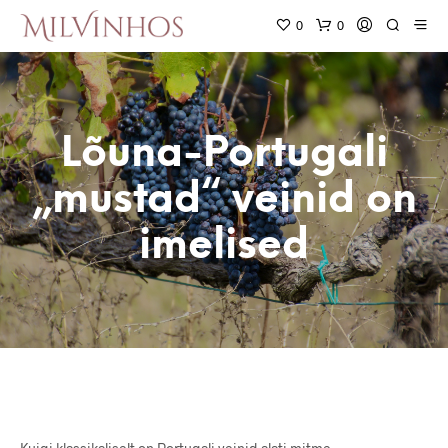
0
0
Lõuna-Portugali
„mustad“ veinid on
imelised