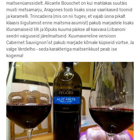
maitsenüanssidelt. Alicante Bouschet on kui mahlakas suutäis
musti metsamarju, Aragones toob lisaks sisse vaarikased toonid
ja karamelli. Trincadeira (mis on nii tugev, et vajab üsna pikalt
klaasis liigutamist enne maitsma asumist) pakub marjadele lisaks
lõunamaiseid lilli ja lõpuks kuuma päikse all kasvava Liibanoni
seedri vaiguseid järelmaitseid. Kuumavereline versioon
Cabernet Sauvignon’ist pakub marjade kõrvale küpseid vürtse. Ja
valge Verdelho – seda karakteriga maitserikkust peab ise
kogema!