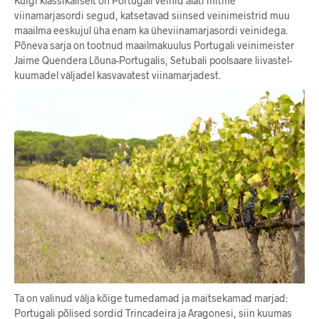
Kuigi klassikaliselt on Portugali veinid alati mitme
viinamarjasordi segud, katsetavad siinsed veinimeistrid muu
maailma eeskujul üha enam ka üheviinamarjasordi veinidega.
Põneva sarja on tootnud maailmakuulus Portugali veinimeister
Jaime Quendera Lõuna-Portugalis, Setubali poolsaare liivastel-
kuumadel väljadel kasvavatest viinamarjadest.
Ta on valinud välja kõige tumedamad ja maitsekamad marjad:
Portugali põlised sordid Trincadeira ja Aragonesi, siin kuumas