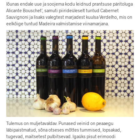
lõunas endale uue ja soojema kodu leidnud prantsuse päritoluga
Alicante Bouschet’, samuti piirideüleselt tuntud Cabernet
Sauvignoni ja lisaks valegtest marjadest kuulsa Verdelho, mis on
eelkõige tuntud Madeira valmistamise viinamarjana.
Tulemus on muljetavaldav. Punased veinid on peaaegu
läbipaistmatud, sõna otseses mõttes tummised, lopsakad,
tugevad, maitsetest pulbitsevad. Igaüks pisut erimoodi