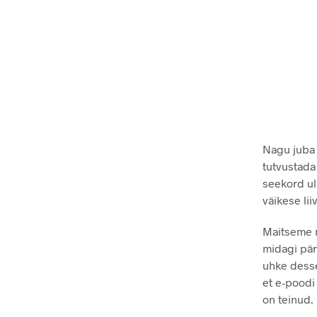
Nagu juba 
tutvustada
seekord ul
väikese lii
Maitseme n
midagi pär
uhke desse
et e-poodi
on teinud.