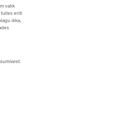
m valik
ulles eriti
Nagu ikka,
tades
tasumisest.