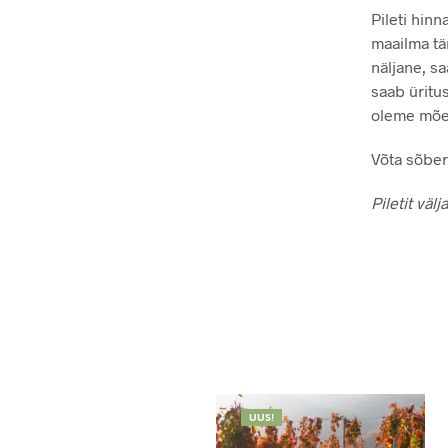
Pileti hin
maailma tä
näljane, s
saab üritu
oleme mõel
Võta sõber
Piletit väl
UUS!