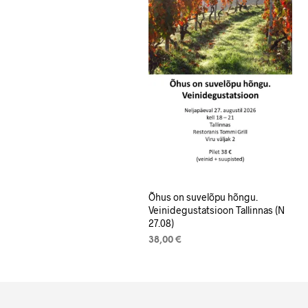
Õhus on suvelõpu hõngu.
Veinidegustatsioon Tallinnas (N
27.08)
38,00
€
LISA KORVI