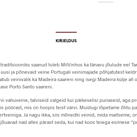
KIRJELDUS
traditsiooniks saanud tuleb MilVinhos ka tänavu jõulude eel Tar
 uusi ja põnevaid veine Portugali veinimajade põhjatutest keldri
atub veinivalik ka Madeira saareni ning isegi Madeira külje all 
vase Porto Santo saareni.
ii vahuveine, talviseid valgeid kui päikeselisi punaseid, aga p
is pöörast, mis on hoopis teist värvi. Muidugi lõpetame õhtu pa
rtveiniga. Ja nagu ikka, siis mõnedki veinid, mida maitseme, on
 jõuavad nad alles pärast seda, kui nad koos teiega esimese “pr