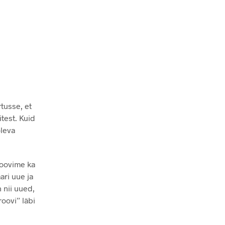
tusse, et
test. Kuid
oleva
roovime ka
ari uue ja
 nii uued,
oovi” läbi