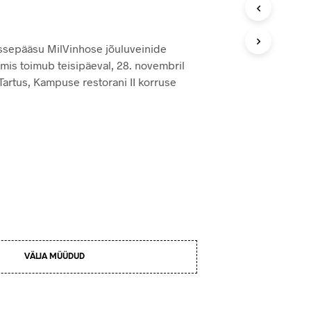
issepääsu MilVinhose jõuluveinide
 mis toimub teisipäeval, 28. novembril
 Tartus, Kampuse restorani II korruse
VÄLJA MÜÜDUD