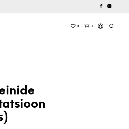
0
0
einide
tatsioon
s)