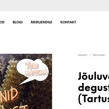
OD
BLOGI
ÄRIKLIENDILE
KONTAKT
ESILEHT
/
ÜRITUSED
Jõuluv
degus
(Tartu