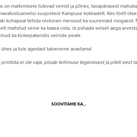
nas on maitsmisele tulevad veinid ja põnev, tavapärasest mahuka
navatoiduainelisi suupisteid Kampuse kokkadelt. Kes töölt otse t
aab kohapeal tellida restorani menüüst ka suuremaid roogasid. 
selt maitstud veine ka kaasa osta. Ja pühade eelset aega arves
nud ka kinkepakendis veinide peale.
 ühes ja tule ägedaid talveveine avastama!
ja printida ei ole vaja, piisab tellimuse tegemisest ja pileti eest 
SOOVITAME KA...