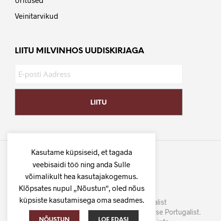
Üritused
Veinitarvikud
LIITU MILVINHOS UUDISKIRJAGA
Kasutame küpsiseid, et tagada
veebisaidi töö ning anda Sulle
võimalikult hea kasutajakogemus.
Klõpsates nupul „Nõustun“, oled nõus
küpsiste kasutamisega oma seadmes.
©
MilVinhos
- Tuhat veini Portugalist
Parima hinna ja kvaliteedi suhtega veinid otse Portugalist.
NÕUSTUN
LOE EDASI