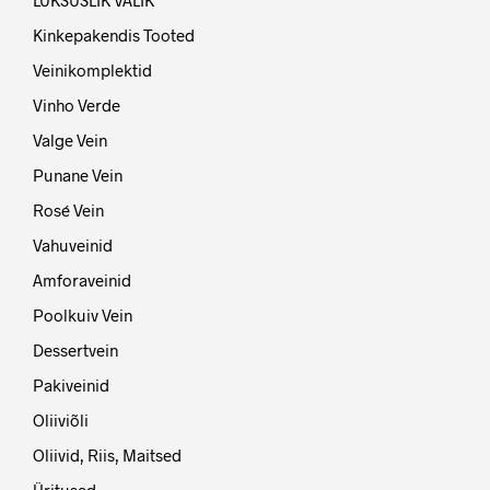
LUKSUSLIK VALIK
Kinkepakendis Tooted
Veinikomplektid
Vinho Verde
Valge Vein
Punane Vein
Rosé Vein
Vahuveinid
Amforaveinid
Poolkuiv Vein
Dessertvein
Pakiveinid
Oliiviõli
Oliivid, Riis, Maitsed