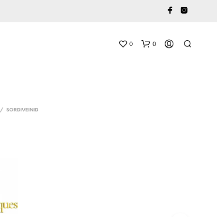
0
0
/
SORDIVEINID
O
S
T
U
K
O
R