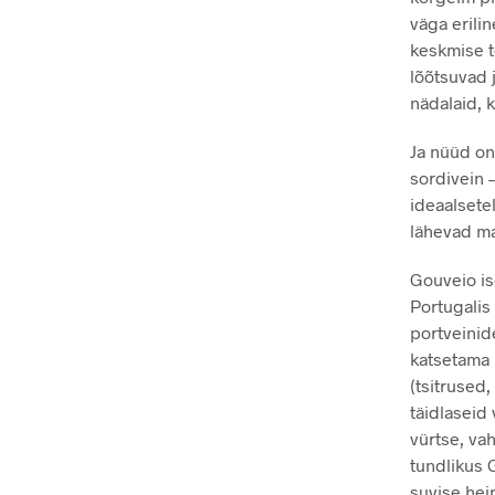
väga erili
keskmise t
lõõtsuvad j
nädalaid, k
Ja nüüd on
sordivein 
ideaalsete
lähevad m
Gouveio ise
Portugalis
portveinid
katsetama 
(tsitrused
täidlaseid
vürtse, vah
tundlikus 
suvise hei