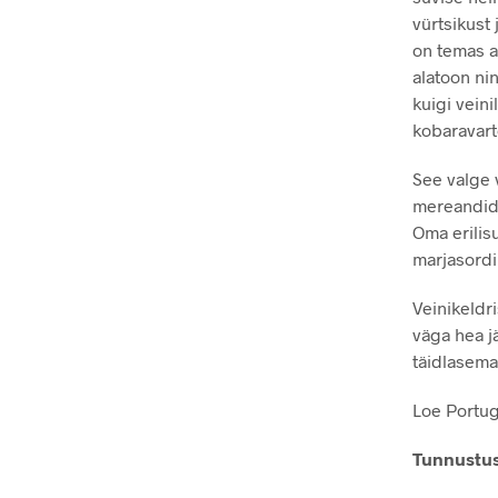
vürtsikust 
on temas a
alatoon nin
kuigi vein
kobaravart
See valge 
mereandide
Oma erilisu
marjasordi
Veinikeldri
väga hea j
täidlasema
Loe Portug
Tunnustu