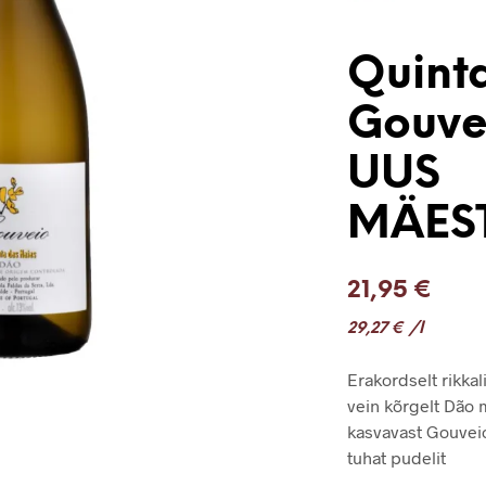
Quint
Gouve
UUS
MÄES
21,95
€
29,27
€
/l
Erakordselt rikka
vein kõrgelt Dão 
kasvavast Gouveio
tuhat pudelit