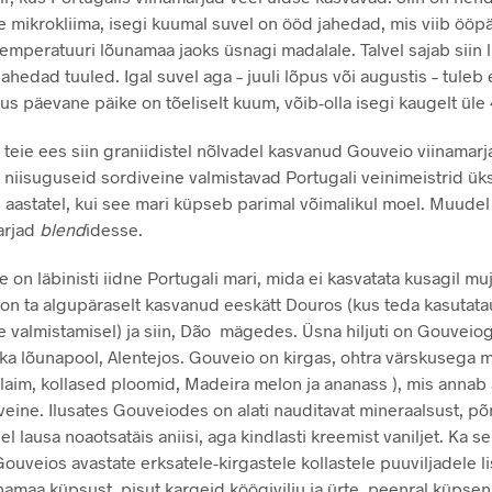
ne mikrokliima, isegi kuumal suvel on ööd jahedad, mis viib öö
emperatuuri lõunamaa jaoks üsnagi madalale. Talvel sajab siin l
ahedad tuuled. Igal suvel aga – juuli lõpus või augustis – tuleb 
us päevane päike on tõeliselt kuum, võib-olla isegi kaugelt üle 
 teie ees siin graniidistel nõlvadel kasvanud Gouveio viinamarj
– niisuguseid sordiveine valmistavad Portugali veinimeistrid ü
l aastatel, kui see mari küpseb parimal võimalikul moel. Muudel
arjad
blend
idesse.
 on läbinisti iidne Portugali mari, mida ei kasvatata kusagil muj
 on ta algupäraselt kasvanud eeskätt Douros (kus teda kasutata
e valmistamisel) ja siin, Dão mägedes. Üsna hiljuti on Gouveio
ka lõunapool, Alentejos. Gouveio on kirgas, ohtra värskusega m
, laim, kollased ploomid, Madeira melon ja ananass ), mis annab
 veine. Ilusates Gouveiodes on alati nauditavat mineraalsust, p
el lausa noaotsatäis aniisi, aga kindlasti kreemist vaniljet. Ka s
Gouveios avastate erksatele-kirgastele kollastele puuviljadele l
namaa küpsust, pisut kargeid köögivilju ja ürte, peenral küpse