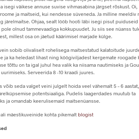
ja isegi väikese annuse suvise vihmasabina järgset rõskust. Oi, 
roome ja maitseid, kui nendesse süveneda. Ja milline meeldiv
g järelmaitse. Ohjaa, sealt lööb hooti läbi isegi pisut puiduseid
il pole olnud tammevaadiga kokkupuudet. Ju siis see nüanss tu
est, millest osa on jäetud käärimisel marjade külge.
vein sobib olivaliselt rohelisega maitsestatud kalatoitude juurd
 ja ka heledast lihast ning köögiviljadest kergemate roogade 
se tõttu on ta igal juhul hea valik ka niisama nautimiseks ja Go
 uurimiseks. Serveerida 8 -10 kraadi juures.
s võib seda valget veini julgelt hoida veel vähemalt 5 – 6 aastat,
ärelküpsemise potentsiaaliga. Pudelis laagerdades muutub ta
ks ja omandab keerulisemaid maitsenüansse.
ali mäestikuveinide kohta pikemalt
blogist
sed