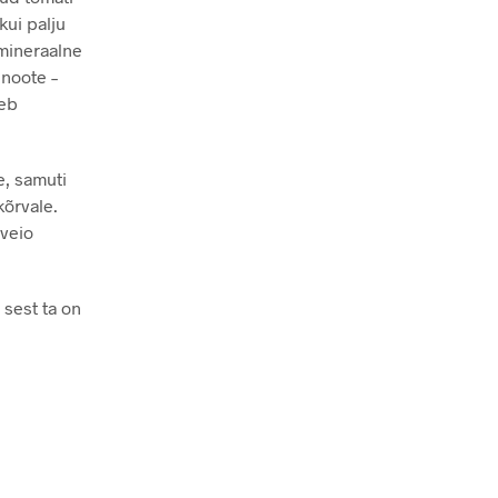
kui palju
 mineraalne
 noote –
leb
e, samuti
kõrvale.
uveio
 sest ta on