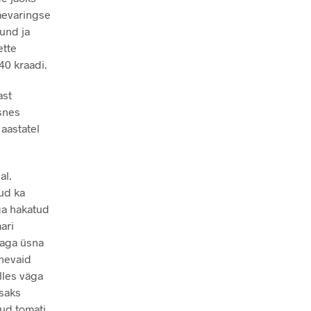
päevaringse
und ja
ette
40 kraadi.
ast
ksnes
 aastatel
al.
ud ka
ga hakatud
ari
 aga üsna
õnevaid
elles väga
isaks
nud tomati