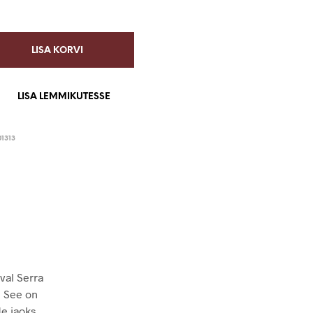
LISA KORVI
LISA LEMMIKUTESSE
1313
val Serra
. See on
de jaoks