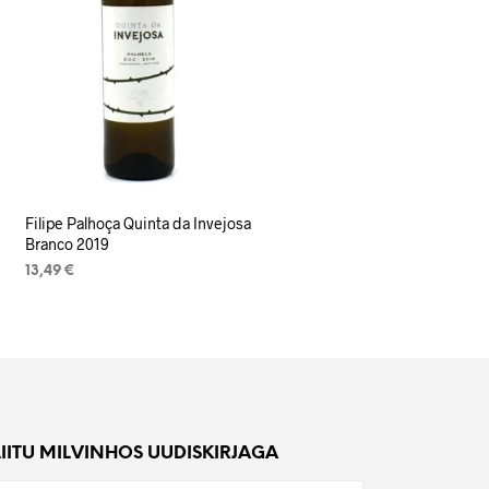
Filipe Palhoça Quinta da Invejosa
Branco 2019
13,49
€
LISA KORVI
LIITU MILVINHOS UUDISKIRJAGA