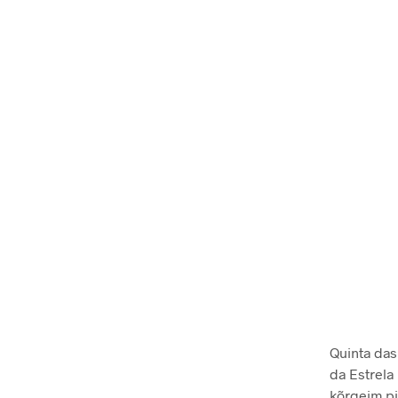
Quinta das
da Estrela
kõrgeim pi