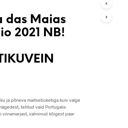
V
I
S
a das Maias
E
I
io 2021 NB!
O
L
E
T
O
TIKUVEIN
O
T
E
I
D
.
liku ja põneva maitsebuketiga kuiv valge
mägedest, tehtud vaid Portugalis
 viinamarjast, valminud kõigest paar