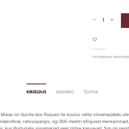
TOOTEKOOD:
560379200
KIRJELDUS
LISAINFO
TOOTJA
 Maias on Quinta dos Roques’ile kuuluv väike viinamarjatalu üle
 mäenõlval, rahvuspargis, ligi 800 meetri kõrgusel merepinnast
ir, kus Portugalis viinamarjad veel üldse kasvavad. Siin on nen